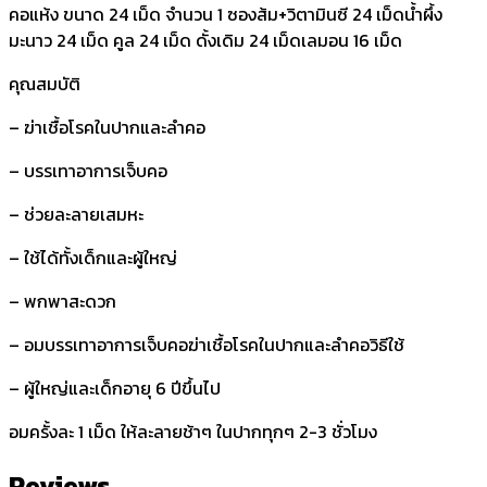
คอแห้ง ขนาด 24 เม็ด จำนวน 1 ซองส้ม+วิตามินซี 24 เม็ดน้ำผึ้ง
มะนาว 24 เม็ด คูล 24 เม็ด ดั้งเดิม 24 เม็ดเลมอน 16 เม็ด
คุณสมบัติ
– ฆ่าเชื้อโรคในปากและลำคอ
– บรรเทาอาการเจ็บคอ
– ช่วยละลายเสมหะ
– ใช้ได้ทั้งเด็กและผู้ใหญ่
– พกพาสะดวก
– อมบรรเทาอาการเจ็บคอฆ่าเชื้อโรคในปากและลำคอวิธีใช้
– ผู้ใหญ่และเด็กอายุ 6 ปีขึ้นไป
อมครั้งละ 1 เม็ด ให้ละลายช้าๆ ในปากทุกๆ 2-3 ชั่วโมง
Reviews