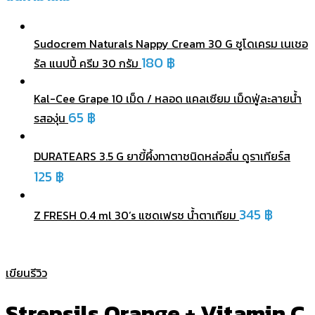
Sudocrem Naturals Nappy Cream 30 G ซูโดเครม เนเชอ
180
฿
รัล แนปปี้ ครีม 30 กรัม
Kal-Cee Grape 10 เม็ด / หลอด แคลเซียม เม็ดฟู่ละลายน้ำ
65
฿
รสองุ่น
DURATEARS 3.5 G ยาขี้ผึ้งทาตาชนิดหล่อลื่น ดูราเทียร์ส
125
฿
345
฿
Z FRESH 0.4 ml 30’s แซดเฟรช น้ำตาเทียม
เขียนรีวิว
Strepsils Orange + Vitamin C