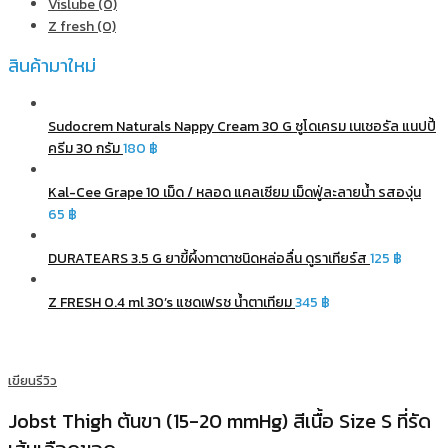
Vislube (0)
Z fresh (0)
สินค้ามาใหม่
Sudocrem Naturals Nappy Cream 30 G ซูโดเครม เนเชอรัล แนปปี้
ครีม 30 กรัม
180
฿
Kal-Cee Grape 10 เม็ด / หลอด แคลเซียม เม็ดฟู่ละลายน้ำ รสองุ่น
65
฿
DURATEARS 3.5 G ยาขี้ผึ้งทาตาชนิดหล่อลื่น ดูราเทียร์ส
125
฿
Z FRESH 0.4 ml 30’s แซดเฟรช น้ำตาเทียม
345
฿
เขียนรีวิว
Jobst Thigh ต้นขา (15-20 mmHg) สีเนื้อ Size S ที่รัด