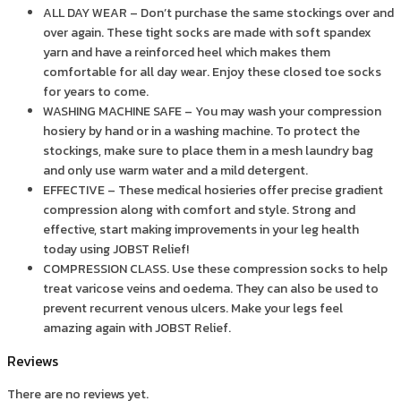
เส้นเลือด
ALL DAY WEAR – Don’t purchase the same stockings over and
over again. These tight socks are made with soft spandex
ขอด
yarn and have a reinforced heel which makes them
quantity
comfortable for all day wear. Enjoy these closed toe socks
for years to come.
WASHING MACHINE SAFE – You may wash your compression
hosiery by hand or in a washing machine. To protect the
stockings, make sure to place them in a mesh laundry bag
and only use warm water and a mild detergent.
EFFECTIVE – These medical hosieries offer precise gradient
compression along with comfort and style. Strong and
effective, start making improvements in your leg health
today using JOBST Relief!
COMPRESSION CLASS. Use these compression socks to help
treat varicose veins and oedema. They can also be used to
prevent recurrent venous ulcers. Make your legs feel
amazing again with JOBST Relief.
Reviews
There are no reviews yet.