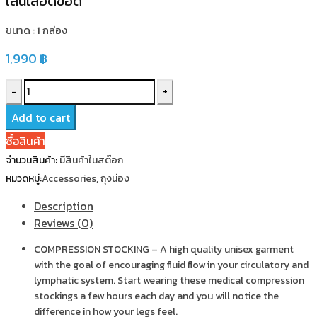
เส้นเลือดขอด
ขนาด : 1 กล่อง
1,990
฿
Jobst
Thigh
Add to cart
ต้น
ซื้อสินค้า
ขา
จำนวนสินค้า:
มีสินค้าในสต๊อก
(15-
หมวดหมู่:
Accessories
,
ถุงน่อง
20
mmHg)
Description
สี
Reviews (0)
เนื้อ
COMPRESSION STOCKING – A high quality unisex garment
Size
with the goal of encouraging fluid flow in your circulatory and
S
lymphatic system. Start wearing these medical compression
ที่
stockings a few hours each day and you will notice the
รัด
difference in how your legs feel.