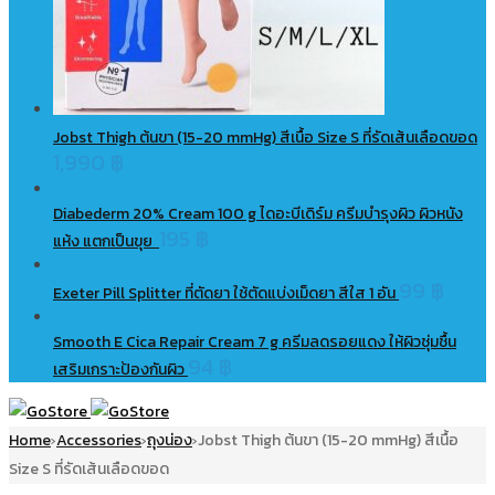
Jobst Thigh ต้นขา (15-20 mmHg) สีเนื้อ Size S ที่รัดเส้นเลือดขอด
1,990
฿
Diabederm 20% Cream 100 g ไดอะบีเดิร์ม ครีมบำรุงผิว ผิวหนัง
195
฿
แห้ง แตกเป็นขุย
99
฿
Exeter Pill Splitter ที่ตัดยา ใช้ตัดแบ่งเม็ดยา สีใส 1 อัน
Smooth E Cica Repair Cream 7 g ครีมลดรอยแดง ให้ผิวชุ่มชื้น
94
฿
เสริมเกราะป้องกันผิว
Home
Accessories
ถุงน่อง
Jobst Thigh ต้นขา (15-20 mmHg) สีเนื้อ
›
›
›
Size S ที่รัดเส้นเลือดขอด