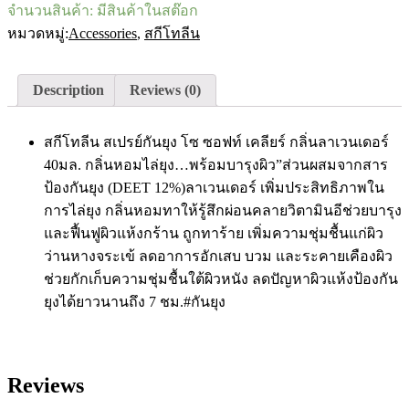
จำนวนสินค้า:
มีสินค้าในสต๊อก
mL
สกี
หมวดหมู่:
Accessories
,
สกีโทลีน
โท
ลีน
Description
Reviews (0)
โซ
ซอฟ
ส
สกีโทลีน สเปรย์กันยุง โซ ซอฟท์ เคลียร์ กลิ่นลาเวนเดอร์
เปรย์
40มล. กลิ่นหอมไล่ยุง…พร้อมบารุงผิว”ส่วนผสมจากสาร
โลชั่น
ป้องกันยุง (DEET 12%)ลาเวนเดอร์ เพิ่มประสิทธิภาพใน
น้ำ
การไล่ยุง กลิ่นหอมทาให้รู้สึกผ่อนคลายวิตามินอีช่วยบารุง
ใส
ทา
และฟื้นฟูผิวแห้งกร้าน ถูกทาร้าย เพิ่มความชุ่มชื้นแก่ผิว
ผิว
ว่านหางจระเข้ ลดอาการอักเสบ บวม และระคายเคืองผิว
กัน
ช่วยกักเก็บความชุ่มชื้นใต้ผิวหนัง ลดปัญหาผิวแห้งป้องกัน
ยุง
ยุงได้ยาวนานถึง 7 ชม.#กันยุง
quantity
Reviews