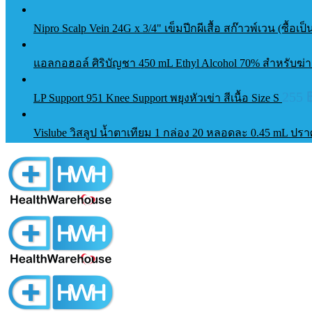
Nipro Scalp Vein 24G x 3/4" เข็มปีกผีเสื้อ สก๊าวพ์เวน (ซื้อเป
แอลกอฮอล์ ศิริบัญชา 450 mL Ethyl Alcohol 70% สำหรั
255
LP Support 951 Knee Support พยุงหัวเข่า สีเนื้อ Size S
Vislube วิสลูป น้ำตาเทียม 1 กล่อง 20 หลอดละ 0.45 mL ป