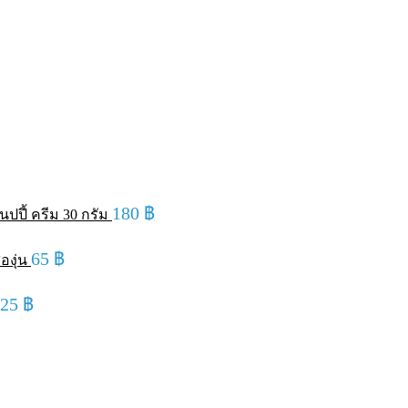
180
฿
ปปี้ ครีม 30 กรัม
65
฿
องุ่น
125
฿