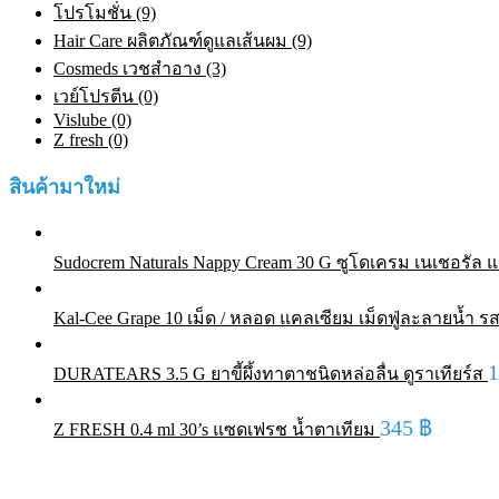
โปรโมชั่น (9)
Hair Care ผลิตภัณฑ์ดูแลเส้นผม (9)
Cosmeds เวชสําอาง (3)
เวย์โปรตีน (0)
Vislube (0)
Z fresh (0)
สินค้ามาใหม่
Sudocrem Naturals Nappy Cream 30 G ซูโดเครม เนเชอรัล แน
Kal-Cee Grape 10 เม็ด / หลอด แคลเซียม เม็ดฟู่ละลายน้ำ รส
DURATEARS 3.5 G ยาขี้ผึ้งทาตาชนิดหล่อลื่น ดูราเทียร์ส
345
฿
Z FRESH 0.4 ml 30’s แซดเฟรช น้ำตาเทียม