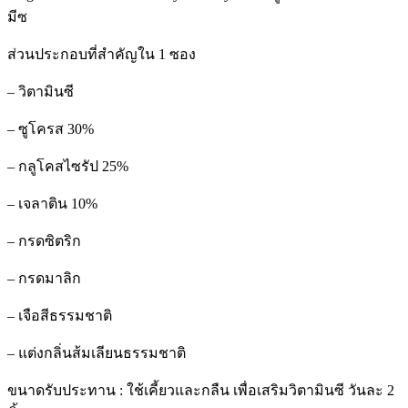
กล่อง
มีซ
50
ซอง)
ส่วนประกอบที่สำคัญใน 1 ซอง
วี
แคร์
– วิตามินซี
แนท-
ซี
– ซูโครส 30%
ยัม
มี
– กลูโคสไซรัป 25%
กัม
มีซ
– เจลาติน 10%
แพ็ค
– กรดซิตริก
คู่
1+1
quantity
– กรดมาลิก
– เจือสีธรรมชาติ
– แต่งกลิ่นส้มเลียนธรรมชาติ
ขนาดรับประทาน : ใช้เคี้ยวและกลืน เพื่อเสริมวิตามินซี วันละ 2