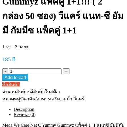
Gummyz แพ็คคู่ 1+1!!! ( 2
กล่อง 50 ซอง) วีแคร์ แนท-ซี ยัม
มี กัมมีซ แพ็คคู่ 1+1
1 set = 2 กล่อง
185
฿
Mega
We
Add to cart
Care
Nat
ซื้อสินค้า
C
จำนวนสินค้า:
มีสินค้าในสต๊อก
Yummy
Gummyz
หมวดหมู่:
วิตามิน/อาหารเสริม
,
เมก้า วีแคร์
แพ็ค
Description
คู่
Reviews (0)
1+1!!!
(
2
Mega We Care Nat C Yummy Gummyz แพ็คคู่ 1+1 แนทซี ยัมมีกัม