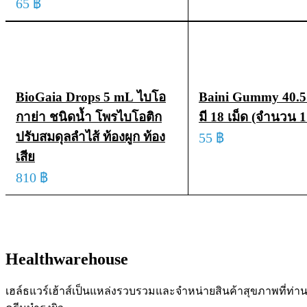
65
฿
ADD TO CART
QUICK VIEW
BioGaia Drops 5 mL ไบโอ
Baini Gummy 40.5 
กาย่า ชนิดน้ำ โพรไบโอติก
มี 18 เม็ด (จำนวน 
ปรับสมดุลลำไส้ ท้องผูก ท้อง
55
฿
เสีย
ADD TO CART
QUI
810
฿
ADD TO CART
QUICK VIEW
Healthwarehouse
เฮล์ธแวร์เฮ้าส์เป็นแหล่งรวบรวมและจำหน่ายสินค้าสุขภาพที่ท่า