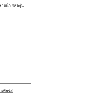
ลายน้ำ รสองุ่น
าเทียร์ส