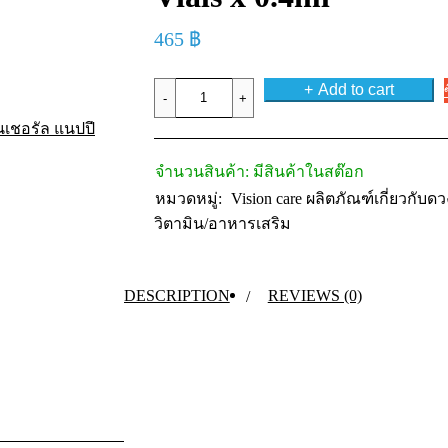
465
฿
Optive
Add to cart
Fusion
UD
นเชอรัล แนปปี้
Eye
Drops
30
จำนวนสินค้า:
มีสินค้าในสต๊อก
Single-
dose
หมวดหมู่:
Vision care ผลิตภัณฑ์เกี่ยวกับด
Vials
วิตามิน/อาหารเสริม
x
0.4ml
quantity
DESCRIPTION
REVIEWS (0)