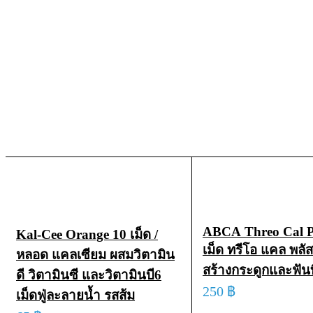
ABCA Threo Cal P
Kal-Cee Orange 10 เม็ด /
เม็ด ทรีโอ แคล พลัส
หลอด แคลเซียม ผสมวิตามิน
สร้างกระดูกและฟันท
ดี วิตามินซี และวิตามินบี6
250
฿
เม็ดฟู่ละลายน้ำ รสส้ม
ADD TO CART
QUI