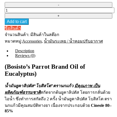
Bosisto's
Eucalyptus
Oil
Add to cart
8.5
mL
ซื้อสินค้า
น้ำมัน
จำนวนสินค้า:
มีสินค้าในสต๊อก
ยู
หมวดหมู่:
Accessories
,
น้ำมันระเหย / น้ำหอมปรับอากาศ
คา
ลิ
Description
ปตัส
Reviews (0)
ตรา
(Bosisto’s Parrot Brand Oil of
นก
แก้ว
Eucalyptus)
8.5
cc
quantity
น้ำมันยูคาลิปตัส
“
โบสิสโต
”
ตรานกแก้ว
มีคุณภาพ เป็น
ผลิตภัณฑ์ธรรมชาติ
สกัดจากต้นยูคาลิปตัส โดยการกลั่นด้วย
ไอน้ำ ซึ่งทำการสกัดถึง 2 ครั้ง
น้ำมันยูคาลิปตัส
โบสิสโต
ตรา
นกแก้วมีคุณสมบัติทางยา เนื่องจากประกอบด้วย
Cineole 80–
85%