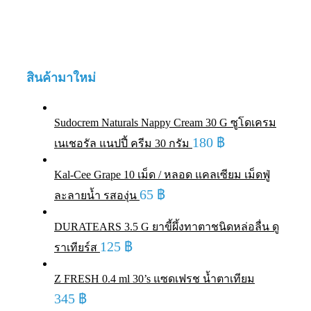
สินค้ามาใหม่
Sudocrem Naturals Nappy Cream 30 G ซูโดเครม
180
฿
เนเชอรัล แนปปี้ ครีม 30 กรัม
Kal-Cee Grape 10 เม็ด / หลอด แคลเซียม เม็ดฟู่
65
฿
ละลายน้ำ รสองุ่น
DURATEARS 3.5 G ยาขี้ผึ้งทาตาชนิดหล่อลื่น ดู
125
฿
ราเทียร์ส
Z FRESH 0.4 ml 30’s แซดเฟรช น้ำตาเทียม
345
฿