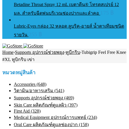
Betadine Throat Spray 12 mL เบตาดีน® โทรตสเปรย์ 12
175
฿
มล. สำหรับฉีดพ่นบริเวณช่องปากและลำคอ
Lubric-Eyes กล่อง 32 หลอด ลูบริค-อายส์ น้ำตาเทียมชนิด
255
฿
รายวัน
Home
›
Supports อุปกรณ์ช่วยพยุง
›
ทูบีกริบ
›
Tubigrip Feel Free Knee
#XL ทูบิกริบ เข่า
หมวดหมู่สินค้า
Accessories (648)
วิตามิน/อาหารเสริม (541)
Supports อุปกรณ์ช่วยพยุง (469)
Skin Care ผลิตภัณฑ์ดูแลผิว (397)
First Aid (328)
Medical Equipment อุปกรณ์การแพทย์ (234)
Oral Care ผลิตภัณฑ์ดูแลช่องปาก (158)