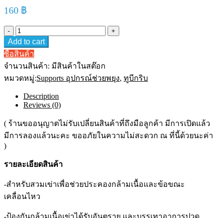
160
฿
Tubigrip
Feel
Add to cart
Free
Knee
ซื้อสินค้า
#XL
จำนวนสินค้า:
มีสินค้าในสต๊อก
ทู
หมวดหมู่:
Supports อุปกรณ์ช่วยพยุง
,
ทูบีกริบ
บิ
กริบ
Description
เข่า
Reviews (0)
quantity
( ร้านขออนุญาตไม่รับเปลี่ยนสินค้าที่ถึงมือลูกค้า มีการเปิดแล้ว
มีการลองแล้วนะคะ ขออภัยในความไม่สะดวก ณ ที่นี้ด้วยนะค่า
)
รายละเอียดสินค้า
-สำหรับสวมเข่าเพื่อช่วยประคองกล้ามเนื้อและข้อขณะ
เคลื่อนไหว
-ป้องกันกล้ามเนื้อเข่าได้รับอันตราย และบรรเทาอาการปวด