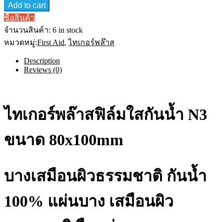
N3
Add to cart
8
x
ซื้อสินค้า
10
จำนวนสินค้า:
6 in stock
ซม.
หมวดหมู่:
First Aid
,
ไทเกอร์พล๊าส
(
5
Description
ชิ้น
Reviews (0)
/
กล่อง
)
Transparent
Waterproof
ไทเกอร์พล๊าสฟิล์มใสกันน้ำ N3
Film
ไท
เก
ขนาด 80x100mm
อร์
พล๊าส
ฟิล์ม
บางเสมือนผิวธรรมชาติ กันน้ำ
ใส
กัน
100% แผ่นบาง เสมือนผิว
น้ำ
ขนาด
80