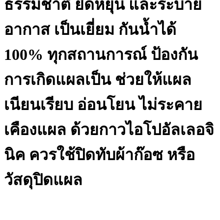
ธรรมชาติ ยืดหยุ่น และระบาย
x
100
มม
อากาส เป็นเยี่ยม กันน้ำได้
ไซส์
XL
100% ทุกสถานการณ์ ป้องกัน
quantity
การเกิดแผลเป็น ช่วยให้แผล
เนียนเรียบ อ่อนโยน ไม่ระคาย
เคืองแผล ด้วยกาวไอโปอัลเลอจิ
นิค ควรใช้ปิดทับผ้าก๊อซ หรือ
วัสดุปิดแผล