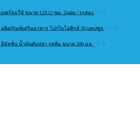
45
฿
ผลแบบพร้อมใช้ ขนาด 12X12 ซม. 2แผ่น / 1กล่อง
430
฿
ร์ ผลิตภัณฑ์เสริมอาหาร โปรไบโอติกส์ 30 แคปซูล
99
฿
ต อิมัลชั่น น้ำมันตับปลา รสส้ม ขนาด 200 มล.