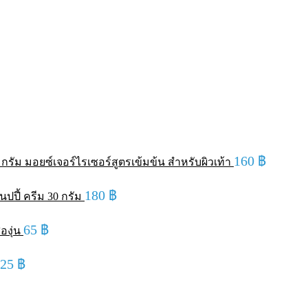
160
฿
รัม มอยซ์เจอร์ไรเซอร์สูตรเข้มข้น สำหรับผิวเท้า
180
฿
ปปี้ ครีม 30 กรัม
65
฿
องุ่น
125
฿