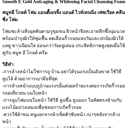
Smooth E Gold Anti-aging & Whitening Facial Cleansing Foam
quantity
สมูทอี โกลด์ โฟม แอนตี้เอจจิ้ง แอนด์ ไวท์เทนนิ่ง เฟซเวียล คลีน
ซิ่ง โฟม
โฟมชะล้างสิ่งอุดตันตามรูขุมขน ผิวหน้าจึงสะอาดลึกซึ้งนุ่มนวล
พร้อมบำรุงผิวให้ชุ่มชื้น ลดเลือนริ้วรอยแห่งวัยและปกป้องผิวให้
แลดู ขาวเนียนใส อ่อนกว่าวัยอยู่เสมอ ประสิทธิภาพสูงสุดเมื่อใช้
คู่กับ สมูท อี โกลด์ ครีม
วิธีทำ
-การล้างหน้าไม่ใช่การถู บ้าน อย่าได้รุนแรงเป็นอันขาด ใช้วิธี
ลูบไล้ ด้วยอาการเบามือที่สุด
-การล้างหน้าแบบถูบ้านแรงๆนั้นส่งผลร้ายแรงต่อการเกิดริ้วรอย
รอยเหี่ยวย่น บนใบหน้า
-การลูบโฟมบนใบหน้า ใช้วิธี ลูบขึ้น ลูบออก ในทิศตรงข้ามกับ
แรงโน้มถ่วงเสมอเพื่อชลอการเกิดริ้วรอย
-ควรใช้ผ้าขน หนูแยกจากผ้าเช็ดตัวซับหน้า เบาๆหลังจากล้าง
หน้า