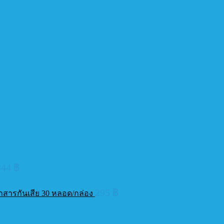
344
฿
295
฿
ากสารกันเสีย 30 หลอด/กล่อง