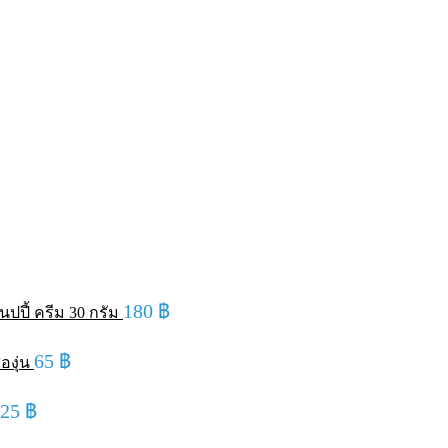
180
฿
ปปี้ ครีม 30 กรัม
65
฿
องุ่น
125
฿