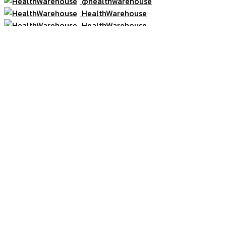
@healthwarehouse
HealthWarehouse
HealthWarehouse
หน้าแรก
โปรโมชั่น
สินค้า
วิตามิน/อาหารเสริม
Skin Care ผลิตภัณฑ์ดูแลผิว
Milk Protein อาหารเสริมทางการแพทย์/
โปรตีน
Medical Equipment อุปกรณ์การแพทย์
Accessories
อื่นๆ
สมาชิก
ข่าวสาร
เกี่ยวกับเรา
ติดต่อเรา