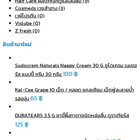
Hair Care ผลิตภัณฑ์ดูแลเส้นผม (9)
Cosmeds เวชสําอาง (3)
เวย์โปรตีน (0)
Vislube (0)
Z fresh (0)
สินค้ามาใหม่
Sudocrem Naturals Nappy Cream 30 G ซูโดเครม เนเชอ
180
฿
รัล แนปปี้ ครีม 30 กรัม
Kal-Cee Grape 10 เม็ด / หลอด แคลเซียม เม็ดฟู่ละลายน้ำ
65
฿
รสองุ่น
DURATEARS 3.5 G ยาขี้ผึ้งทาตาชนิดหล่อลื่น ดูราเทียร์ส
125
฿