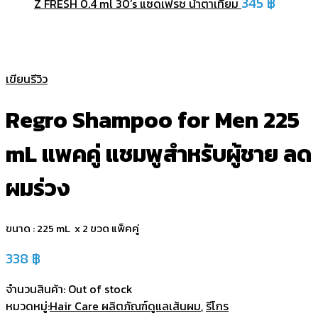
345
฿
Z FRESH 0.4 ml 30’s แซดเฟรช น้ำตาเทียม
Sold out
เขียนรีวิว
Regro Shampoo for Men 225
mL แพคคู่ แชมพูสำหรับผู้ชาย ลด
ผมร่วง
ขนาด : 225 mL x 2 ขวด แพ็คคู่
338
฿
จำนวนสินค้า:
Out of stock
หมวดหมู่:
Hair Care ผลิตภัณฑ์ดูแลเส้นผม
,
รีโกร