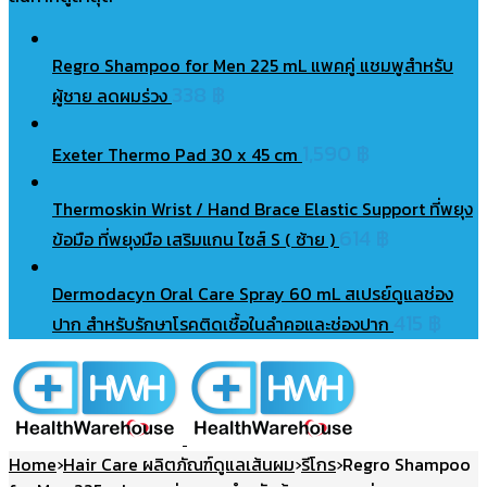
Regro Shampoo for Men 225 mL แพคคู่ แชมพูสำหรับ
338
฿
ผู้ชาย ลดผมร่วง
1,590
฿
Exeter Thermo Pad 30 x 45 cm
Thermoskin Wrist / Hand Brace Elastic Support ที่พยุง
614
฿
ข้อมือ ที่พยุงมือ เสริมแกน ไซส์ S ( ซ้าย )
Dermodacyn Oral Care Spray 60 mL สเปรย์ดูแลช่อง
415
฿
ปาก สำหรับรักษาโรคติดเชื้อในลำคอและช่องปาก
Home
›
Hair Care ผลิตภัณฑ์ดูแลเส้นผม
›
รีโกร
›
Regro Shampoo