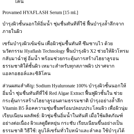
โคน
Provamed HYAFLASH Serum [15 ml.]
บำรุงผิวชั้นนอกให้อิ่มน้ำ ชุ่มชื่นทันทีที่ใช้ ฟื้นบำรุงล้ำลึกจาก
ภายในผิว
เซรั่มบำรุงผิวเข้มข้น เพื่อผิวชุ่มชื้นทันที ซึมซาบไว ด้วย
นวัตกรรม Hyaflash Technology ฟื้นบำรุงผิว X2 ช่วยให้ผิวโทรม
กลับมาฉ่ำฟู อิ่มน้ำ พร้อมช่วยกระตุ้นการสร้างไฮยาลูรอน
ธรรมชาติใต้ชั้นผิว เหมาะสำหรับทุกสภาพผิว ปราศจาก
แอลกอฮอล์และซิลิโคน
ส่วนผสมสำคัญ: Sodium Hyaluronate 100% บำรุงผิวชั้นนอกให้
อิ่มน้ำ ชุ่มชื่นทันทีที่ใช้ Red Algae Extract ฟื้นฟูผิวชั้นใน ช่วย
กระตุ้นการสร้างไฮยาลูรอนตามธรรมชาติ บำรุงอย่างล้ำลึก
Vitamin B5 ล็อคความชุ่มชื่นพร้อมปลอบประโลมผิว เพื่อผิวนุ่ม
เรียบเนียน ผลลัพธ์: ผิวชุ่มชื่นอิ่มน้ำในทันที เมื่อใช้ผลิตภัณฑ์
อย่างต่อเนื่อง ผิวแลดูยืดหยุ่น กระชับ เรียบเนียนขึ้นอย่างเป็น
ธรรมชาติ วิธีใช้: ลูบไล้เซรั่มทั่วใบหน้าและลำคอ ใช้บำรุงได้