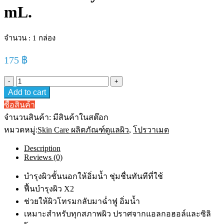
mL.
จำนวน : 1 กล่อง
175
฿
Provamed
Hyaflash
Add to cart
Serum
15
ซื้อสินค้า
mL.
จำนวนสินค้า:
มีสินค้าในสต๊อก
quantity
หมวดหมู่:
Skin Care ผลิตภัณฑ์ดูแลผิว
,
โปรวาเมด
Description
Reviews (0)
บำรุงผิวชั้นนอกให้อิ่มน้ำ ชุ่มชื่นทันทีที่ใช้
ฟื้นบำรุงผิว X2
ช่วยให้ผิวโทรมกลับมาฉ่ำฟู อิ่มน้ำ
เหมาะสำหรับทุกสภาพผิว ปราศจากแอลกอฮอล์และซิลิ