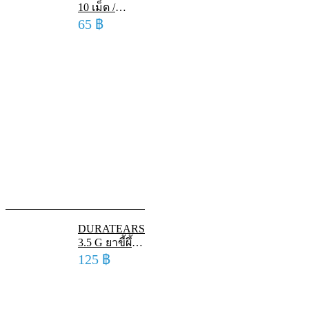
10 เม็ด /
หลอด
65
฿
แคลเซียม เม็ด
ฟู่ละลายน้ำ
รสองุ่น
DURATEARS
3.5 G ยาขี้ผึ้ง
ทาตาชนิด
125
฿
หล่อลื่น ดูรา
เทียร์ส