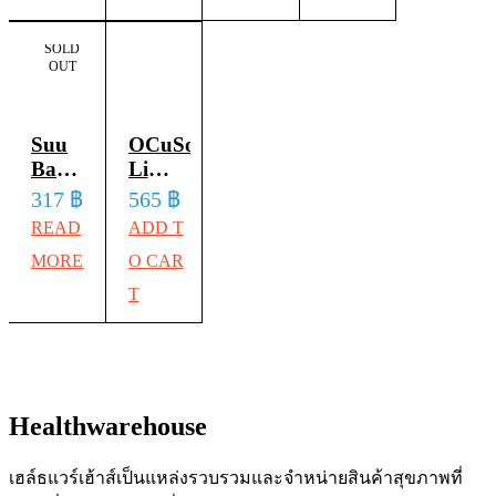
มล.
mL
น้ำยา
โฟมส
SOLD
OUT
สมาน
ครับ
แผล
เปลือก
หาย
Suu
OCuSoft
ตา
เร็ว
Balm
Lid
Itch
Scrub
317
฿
565
฿
ไม่
Relieving
Plus
READ
ADD T
เป็น
Moisturising
Pad
MORE
O CAR
แผล
Cream
30
45
ซอง /
T
เป็น
mL
กล่อง
ครีม
(กล่อง
ทาลด
ฟ้า )
อาการ
Healthwarehouse
คัน
ผื่น
เฮล์ธแวร์เฮ้าส์เป็นแหล่งรวบรวมและจำหน่ายสินค้าสุขภาพที่