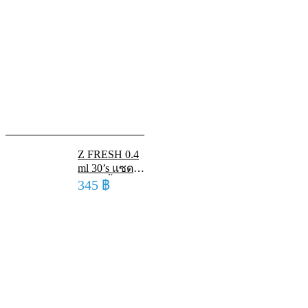
Z FRESH 0.4
ml 30’s แซด
เฟรช น้ำตา
345
฿
เทียม