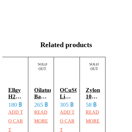
Related products
SOLD
SOLD
OUT
OUT
Ellgy
Oilatum
OCuSOFT
Zylon
H2O
Baby
Lid
10
Arr
Bath
Scrub
mL
180
฿
265
฿
305
฿
58
฿
Lotion
Emollient
Original
ไซ
ADD T
READ
ADD T
READ
250 g
150
Foam
ล่อน
O CAR
MORE
O CAR
MORE
mL
สีน้ำเงิน
10
(Exp.7/2025)
T
T
50