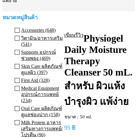
แพ้ง่าย
หมวดหมู่สินค้า
SOLD OUT
Accessories (648)
เขียนรีวิว
Physiogel
วิตามิน/อาหารเสริม
(541)
Daily Moisture
Supports อุปกรณ์
Therapy
ช่วยพยุง (469)
Skin Care ผลิตภัณฑ์
Cleanser 50 mL.
ดูแลผิว (397)
First Aid (328)
สำหรับ ผิวแห้ง
Medical Equipment
อุปกรณ์การแพทย์
บำรุงผิว แพ้ง่าย
(234)
Oral Care ผลิตภัณฑ์
ดูแลช่องปาก (158)
ขนาด : 50 mL
Milk Protein อาหาร
95
฿
เสริมทางการแพทย์/
โปรตีน (96)