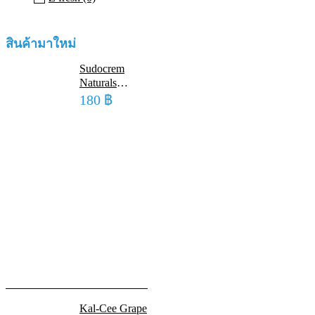
สินค้ามาใหม่
Sudocrem
Naturals
Nappy Cream
180
฿
30 G ซูโดเค
รม เนเชอรัล
แนปปี้ ครีม 30
กรัม
Kal-Cee Grape