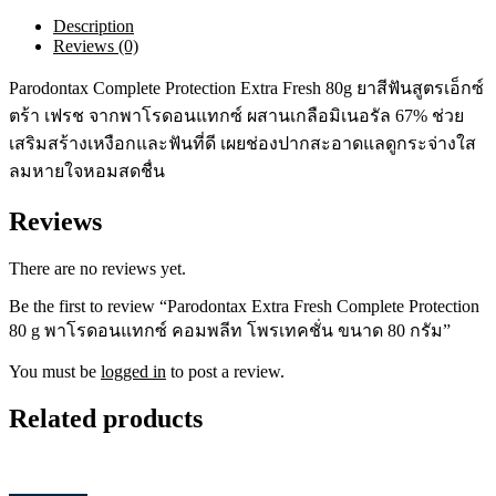
พา
Description
โร
Reviews (0)
ดอน
แทกซ์
Parodontax Complete Protection Extra Fresh 80g ยาสีฟันสูตรเอ็กซ์
คอมพลีท
ตร้า เฟรช จากพาโรดอนแทกซ์ ผสานเกลือมิเนอรัล 67% ช่วย
โพ
เสริมสร้างเหงือกและฟันที่ดี เผยช่องปากสะอาดแลดูกระจ่างใส
ร
ลมหายใจหอมสดชื่น
เท
คชั่น
Reviews
ขนาด
80
กรัม
There are no reviews yet.
quantity
Be the first to review “Parodontax Extra Fresh Complete Protection
80 g พาโรดอนแทกซ์ คอมพลีท โพรเทคชั่น ขนาด 80 กรัม”
You must be
logged in
to post a review.
Related products