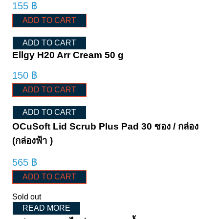
155
฿
ADD TO CART
ADD TO CART
Ellgy H20 Arr Cream 50 g
150
฿
ADD TO CART
ADD TO CART
OCuSoft Lid Scrub Plus Pad 30 ซอง / กล่อง
(กล่องฟ้า )
565
฿
ADD TO CART
Sold out
READ MORE