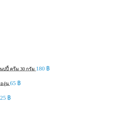
180
฿
ปปี้ ครีม 30 กรัม
65
฿
องุ่น
125
฿