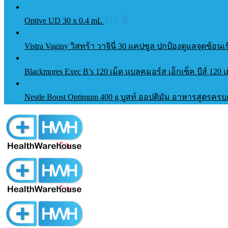
310
฿
Optive UD 30 x 0.4 mL
Vistra Vaginy วิสทร้า วาจินี่ 30 แคปซูล ปกป้องดูแลจุดซ้อน
Blackmores Exec B’s 120 เม็ด แบลคมอร์ส เอ็กเซ็ค บีส์ 120 
Nestle Boost Optimum 400 g บูสท์ ออปติมัม อาหารสูตรครบ