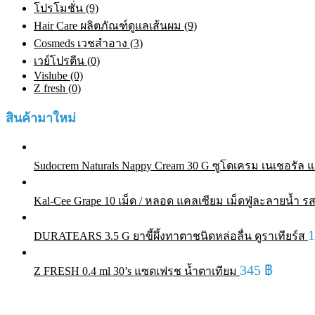
โปรโมชั่น (9)
Hair Care ผลิตภัณฑ์ดูแลเส้นผม (9)
Cosmeds เวชสําอาง (3)
เวย์โปรตีน (0)
Vislube (0)
Z fresh (0)
สินค้ามาใหม่
Sudocrem Naturals Nappy Cream 30 G ซูโดเครม เนเชอรัล แน
Kal-Cee Grape 10 เม็ด / หลอด แคลเซียม เม็ดฟู่ละลายน้ำ รส
DURATEARS 3.5 G ยาขี้ผึ้งทาตาชนิดหล่อลื่น ดูราเทียร์ส
345
฿
Z FRESH 0.4 ml 30’s แซดเฟรช น้ำตาเทียม