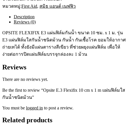
x
1
หมวดหมู่:
First Aid
,
สมิธ แอนด์ เนฟฟิว
m
แผ่น
Description
ฟิล์ม
Reviews (0)
ใส
OPSITE FLEXIFIX E3 แผ่นฟิล์มกันน้ำ ขนาด 10 ซม. x 1 ม. รุ่น
กัน
E3 แผ่นฟิล์มใสกันน้ำชนิดม้วน กันน้ำ กันเชื้อโรค ยอมให้อากาศ
น้ำ
ชนิด
ถ่ายเทได้ ทั้งยังมีแผ่นตารางสีเขียว ที่ช่วยผยุงแผ่นฟิล์ม เพื่อให้
ม้วน
ง่ายต่อการปิดแผ่นฟิล์มบรรจุกล่องละ 1 ม้วน
quantity
Reviews
There are no reviews yet.
Be the first to review “Opsite E.3 Flexifix 10 cm x 1 m แผ่นฟิล์มใส
กันน้ำชนิดม้วน”
You must be
logged in
to post a review.
Related products