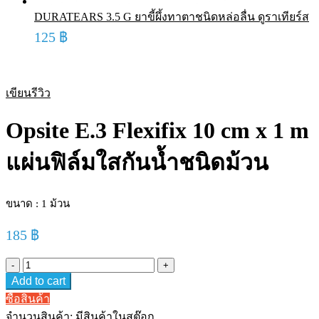
DURATEARS 3.5 G ยาขี้ผึ้งทาตาชนิดหล่อลื่น ดูราเทียร์ส
125
฿
เขียนรีวิว
Opsite E.3 Flexifix 10 cm x 1 m
แผ่นฟิล์มใสกันน้ำชนิดม้วน
ขนาด : 1 ม้วน
185
฿
Opsite
E.3
Add to cart
Flexifix
10
ซื้อสินค้า
cm
จำนวนสินค้า:
มีสินค้าในสต๊อก