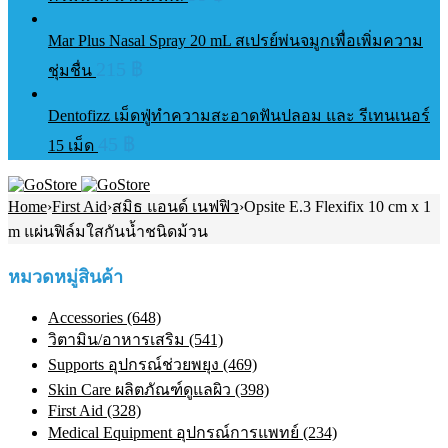
Mar Plus Nasal Spray 20 mL สเปรย์พ่นจมูกเพื่อเพิ่มความ
215
฿
ชุ่มชื่น
Dentofizz เม็ดฟู่ทำความสะอาดฟันปลอม และ รีเทนเนอร์
45
฿
15 เม็ด
Home
›
First Aid
›
สมิธ แอนด์ เนฟฟิว
›
Opsite E.3 Flexifix 10 cm x 1
m แผ่นฟิล์มใสกันน้ำชนิดม้วน
หมวดหมู่สินค้า
Accessories (648)
วิตามิน/อาหารเสริม (541)
Supports อุปกรณ์ช่วยพยุง (469)
Skin Care ผลิตภัณฑ์ดูแลผิว (398)
First Aid (328)
Medical Equipment อุปกรณ์การแพทย์ (234)