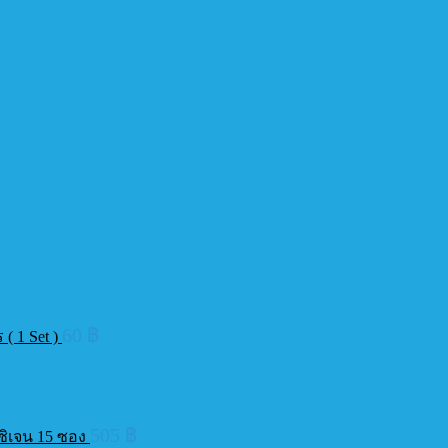
60
฿
( 1 Set )
505
฿
กซิเจน 15 ซอง