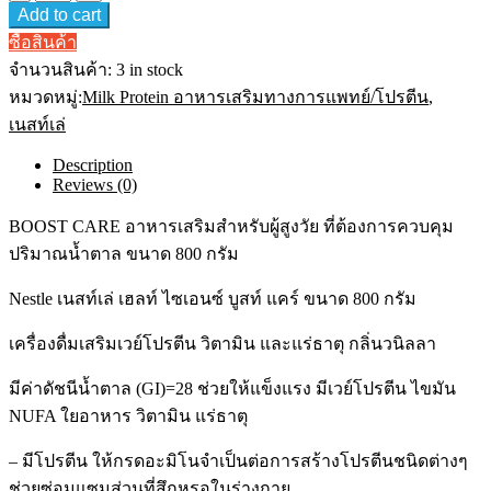
Boost
Add to cart
Care
800
ซื้อสินค้า
g
จำนวนสินค้า:
3 in stock
เนสท์เล่
หมวดหมู่:
Milk Protein อาหารเสริมทางการแพทย์/โปรตีน
,
บูสท์
เนสท์เล่
แคร์
อาหาร
Description
ทางการ
Reviews (0)
แพทย์
สูตร
BOOST CARE อาหารเสริมสำหรับผู้สูงวัย ที่ต้องการควบคุม
ครบ
ปริมาณน้ำตาล ขนาด 800 กรัม
ถ้วน
สำหรับ
Nestle เนสท์เล่ เฮลท์ ไซเอนซ์ บูสท์ แคร์ ขนาด 800 กรัม
ผู้
เครื่องดื่มเสริมเวย์โปรตีน วิตามิน และแร่ธาตุ กลิ่นวนิลลา
สูง
อายุ
มีค่าดัชนีน้ำตาล (GI)=28 ช่วยให้แข็งแรง มีเวย์โปรตีน ไขมัน
มี
NUFA ใยอาหาร วิตามิน แร่ธาตุ
เวย์
โปรตีน
– มีโปรตีน ให้กรดอะมิโนจำเป็นต่อการสร้างโปรตีนชนิดต่างๆ
quantity
ช่วยซ่อมแซมส่วนที่สึกหรอในร่างกาย