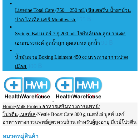
Listerine Total Care (750 + 250 mL) ลิสเตอรีน น้ำยาบ้วน
155
฿
ปาก โทเทิล แคร์ Mouthwash
Syringe Ball เบอร์ 7 จุ 200 mL ไซริงค์บอล ลูกยางแดง
90
฿
เอนกประสงค์ ดูดน้ำมูก ดูดเสมหะ ดูกน้ำ
น้ำมันมวย Boxing Liniment 450 cc บรรเทาอาการปวด
300
฿
เมื่อย
Home
›
Milk Protein อาหารเสริมทางการแพทย์/
โปรตีน
›
เนสท์เล่
›
Nestle Boost Care 800 g เนสท์เล่ บูสท์ แคร์
อาหารทางการแพทย์สูตรครบถ้วน สำหรับผู้สูงอายุ มีเวย์โปรตีน
หมวดหมู่สินค้า