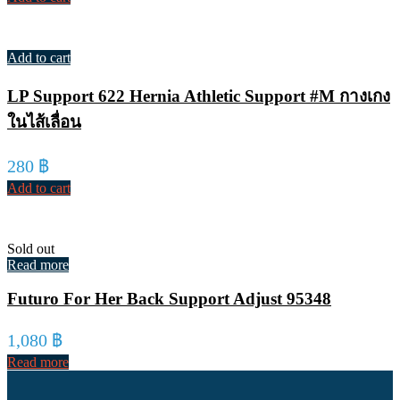
Add to cart
LP Support 622 Hernia Athletic Support #M กางเกง
ในไส้เลื่อน
280
฿
Add to cart
Sold out
Read more
Futuro For Her Back Support Adjust 95348
1,080
฿
Read more