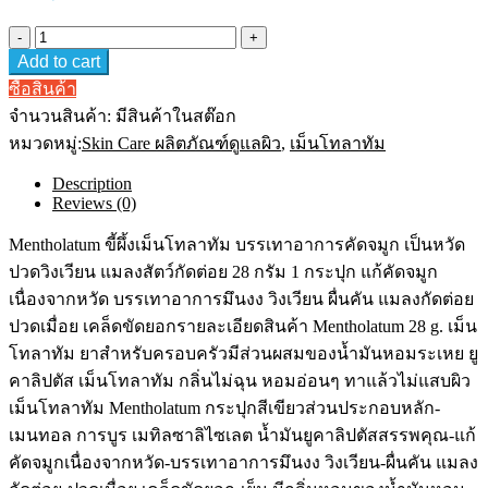
Mentholatum
85
Add to cart
กรัม
ซื้อสินค้า
เม็น
จำนวนสินค้า:
มีสินค้าในสต๊อก
โท
หมวดหมู่:
Skin Care ผลิตภัณฑ์ดูแลผิว
,
เม็นโทลาทัม
ลา
ทัม
Description
quantity
Reviews (0)
Mentholatum ขี้ผึ้งเม็นโทลาทัม บรรเทาอาการคัดจมูก เป็นหวัด
ปวดวิงเวียน แมลงสัตว์กัดต่อย 28 กรัม 1 กระปุก แก้คัดจมูก
เนื่องจากหวัด บรรเทาอาการมึนงง วิงเวียน ผื่นคัน แมลงกัดต่อย
ปวดเมื่อย เคล็ดขัดยอกรายละเอียดสินค้า Mentholatum 28 g. เม็น
โทลาทัม ยาสำหรับครอบครัวมีส่วนผสมของน้ำมันหอมระเหย ยู
คาลิปตัส เม็นโทลาทัม กลิ่นไม่ฉุน หอมอ่อนๆ ทาแล้วไม่แสบผิว
เม็นโทลาทัม Mentholatum กระปุกสีเขียวส่วนประกอบหลัก-
เมนทอล การบูร เมทิลซาลิไซเลต น้ำมันยูคาลิปตัสสรรพคุณ-แก้
คัดจมูกเนื่องจากหวัด-บรรเทาอาการมึนงง วิงเวียน-ผื่นคัน แมลง