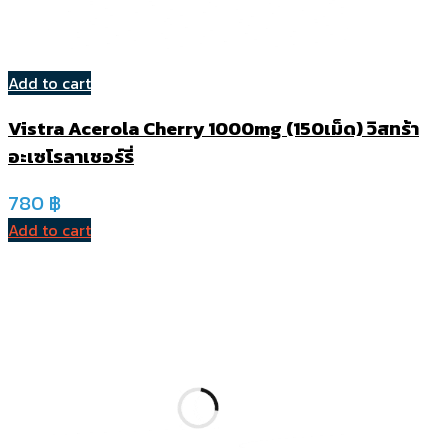
Add to cart
Vistra Acerola Cherry 1000mg (150เม็ด) วิสทร้า
อะเซโรลาเชอร์รี่
780
฿
Add to cart