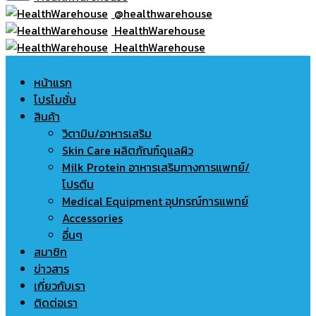
@healthwarehouse
HealthWarehouse
HealthWarehouse
หน้าแรก
โปรโมชั่น
สินค้า
วิตามิน/อาหารเสริม
Skin Care ผลิตภัณฑ์ดูแลผิว
Milk Protein อาหารเสริมทางการแพทย์/
โปรตีน
Medical Equipment อุปกรณ์การแพทย์
Accessories
อื่นๆ
สมาชิก
ข่าวสาร
เกี่ยวกับเรา
ติดต่อเรา