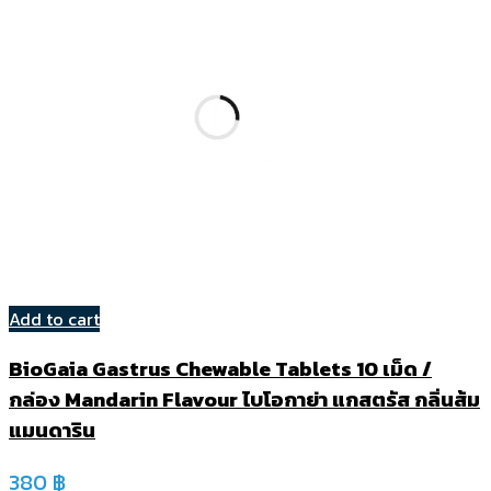
Add to cart
BioGaia Gastrus Chewable Tablets 10 เม็ด /
กล่อง Mandarin Flavour ไบโอกาย่า แกสตรัส กลิ่นส้ม
แมนดาริน
380
฿