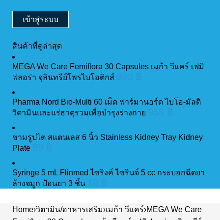
สินค้าที่ดูล่าสุด
MEGA We Care Femiflora 30 Capsules เมก้า วีแคร์ เฟมิ
980
฿
ฟลอร่า จุลินทรีย์โพรไบโอติกส์
Pharma Nord Bio-Multi 60 เม็ด ฟาร์มานอร์ด ไบโอ-มัลติ
953
฿
วิตามินและแร่ธาตุรวมเพื่อบำรุงร่างกาย
ชามรูปไต สแตนเลส 6 นิ้ว Stainless Kidney Tray Kidney
99
฿
Plate
Syringe 5 mL Flinmed ไซริงค์ ไซรินจ์ 5 cc กระบอกฉีดยา
19
฿
ล้างจมูก ป้อนยา 3 ชิ้น
Home
›
วิตามิน/อาหารเสริม
›
เมก้า วีแคร์
›
MEGA We Care