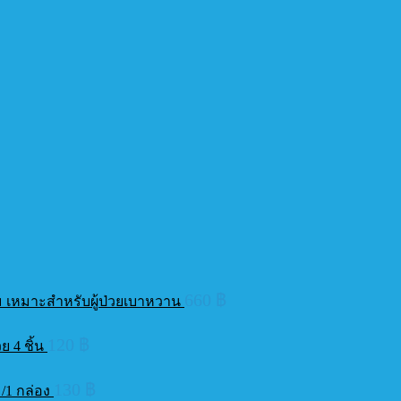
660
฿
ัม เหมาะสำหรับผู้ป่วยเบาหวาน
120
฿
ย 4 ชิ้น
130
฿
 /1 กล่อง