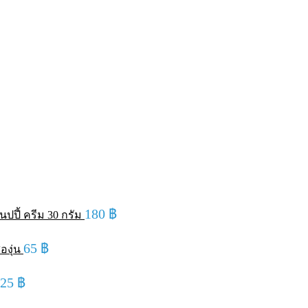
180
฿
ปปี้ ครีม 30 กรัม
65
฿
องุ่น
125
฿