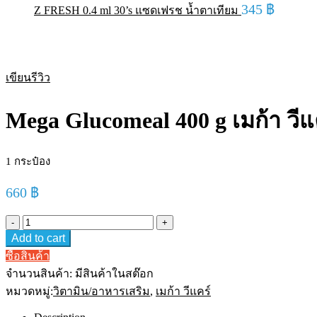
345
฿
Z FRESH 0.4 ml 30’s แซดเฟรช น้ำตาเทียม
Hot
เขียนรีวิว
Mega Glucomeal 400 g เมก้า วี
1 กระป๋อง
660
฿
Mega
Glucomeal
Add to cart
400
g
ซื้อสินค้า
เม
จำนวนสินค้า:
มีสินค้าในสต๊อก
ก้า
หมวดหมู่:
วิตามิน/อาหารเสริม
,
เมก้า วีแคร์
วี
แคร์