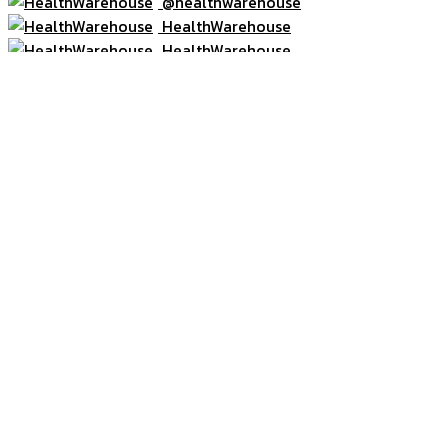
@healthwarehouse
HealthWarehouse
HealthWarehouse
หน้าแรก
โปรโมชั่น
สินค้า
วิตามิน/อาหารเสริม
Skin Care ผลิตภัณฑ์ดูแลผิว
Milk Protein อาหารเสริมทางการแพทย์/
โปรตีน
Medical Equipment อุปกรณ์การแพทย์
Accessories
อื่นๆ
สมาชิก
ข่าวสาร
เกี่ยวกับเรา
ติดต่อเรา