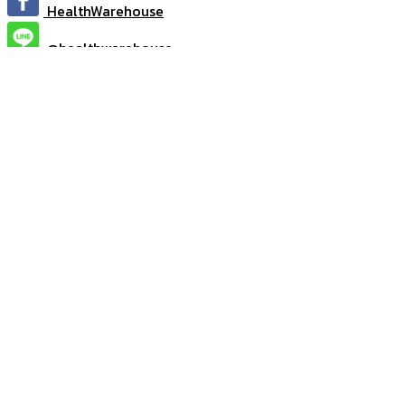
HealthWarehouse
@healthwarehouse
HealthWarehouse
HealthWarehouse
หน้าแรก
โปรโมชั่น
สินค้า
วิตามิน/อาหารเสริม
Skin Care ผลิตภัณฑ์ดูแลผิว
Milk Protein อาหารเสริมทางการแพทย์/
โปรตีน
Medical Equipment อุปกรณ์การแพทย์
Accessories
อื่นๆ
สมาชิก
ข่าวสาร
เกี่ยวกับเรา