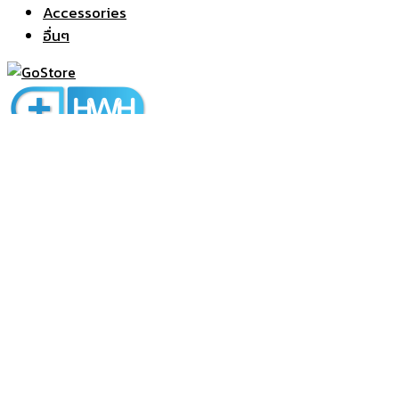
Accessories
อื่นๆ
HealthWarehouse
@healthwarehouse
HealthWarehouse
HealthWarehouse
0