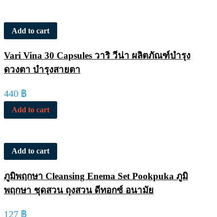
Add to cart
Vari Vina 30 Capsules วาริ วีน่า ผลิตภัณฑ์บำรุง
ดวงตา บำรุงสายตา
440
฿
Add to cart
Add to cart
ภูมิพฤกษา Cleansing Enema Set Pookpuka ภูมิ
พฤกษา ชุดสวน ถุงสวน ดีทอกซ์ อนามัย
127
฿