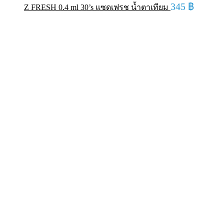
345
฿
Z FRESH 0.4 ml 30’s แซดเฟรช น้ำตาเทียม