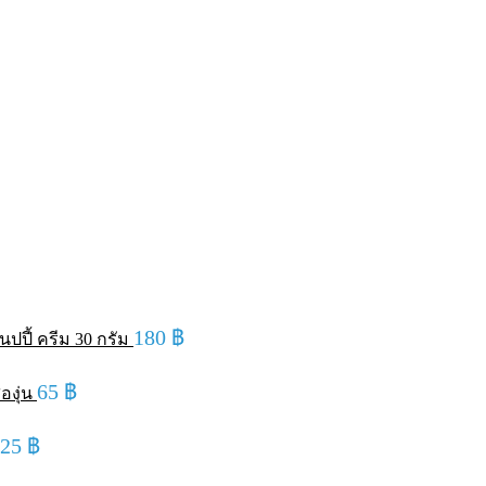
180
฿
ปปี้ ครีม 30 กรัม
65
฿
องุ่น
125
฿