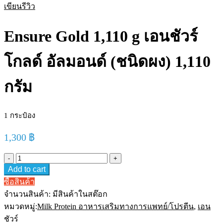
เขียนรีวิว
Ensure Gold 1,110 g เอนชัวร์
โกลด์ อัลมอนด์ (ชนิดผง) 1,110
กรัม
1 กระป๋อง
1,300
฿
Ensure
Gold
Add to cart
1,110
g
ซื้อสินค้า
เอน
จำนวนสินค้า:
มีสินค้าในสต๊อก
ชัวร์
หมวดหมู่:
Milk Protein อาหารเสริมทางการแพทย์/โปรตีน
,
เอน
โกลด์
ชัวร์