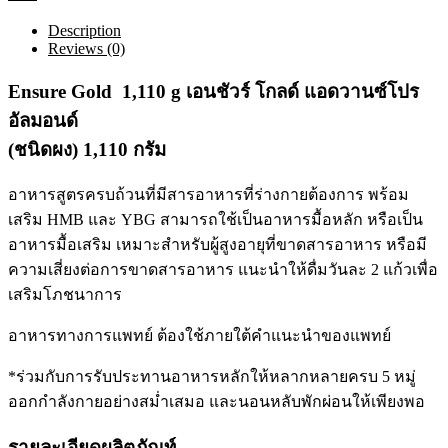
อัล
มอน
Description
ด์
Reviews (0)
(ชนิด
Ensure Gold 1,110 g เอนชัวร์ โกลด์ แอดวานซ์โปร
ผง)
1,110
อัลมอนด์
กรัม
quantity
(ชนิดผง) 1,110 กรัม
อาหารสูตรครบถ้วนที่มีสารอาหารที่ร่างกายต้องการ พร้อม
เสริม HMB และ YBG สามารถใช้เป็นอาหารมื้อหลัก หรือเป็น
อาหารมื้อเสริม เหมาะสำหรับผู้สูงอายุที่ขาดสารอาหาร หรือมี
ความเสี่ยงต่อการขาดสารอาหาร แนะนำให้ดื่มวันละ 2 แก้วเพื่อ
เสริมโภชนาการ
อาหารทางการแพทย์ ต้องใช้ภายใต้คำแนะนำของแพทย์
*ร่วมกับการรับประทานอาหารหลักให้หลากหลายครบ 5 หมู่
ออกกำลังกายอย่างสม่ำเสมอ และนอนหลับพักผ่อนให้เพียงพอ
รายละเอียดผลิตภัณท์