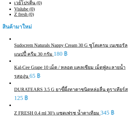
เวย์โปรตีน (0)
Vislube (0)
Z fresh (0)
สินค้ามาใหม่
Sudocrem Naturals Nappy Cream 30 G ซูโดเครม เนเชอรัล
180
฿
แนปปี้ ครีม 30 กรัม
Kal-Cee Grape 10 เม็ด / หลอด แคลเซียม เม็ดฟู่ละลายน้ำ
65
฿
รสองุ่น
DURATEARS 3.5 G ยาขี้ผึ้งทาตาชนิดหล่อลื่น ดูราเทียร์ส
125
฿
345
฿
Z FRESH 0.4 ml 30’s แซดเฟรช น้ำตาเทียม