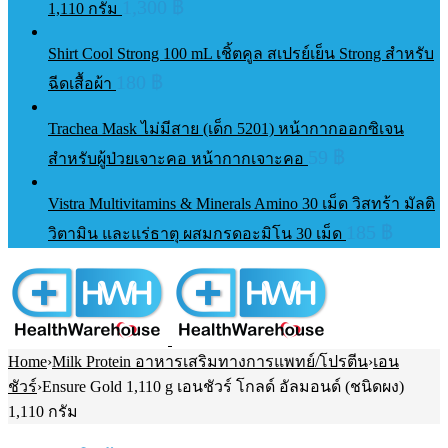
1,300
฿
1,110 กรัม
Shirt Cool Strong 100 mL เชิ้ตคูล สเปรย์เย็น Strong สำหรับ
180
฿
ฉีดเสื้อผ้า
Trachea Mask ไม่มีสาย (เด็ก 5201) หน้ากากออกซิเจน
59
฿
สำหรับผู้ป่วยเจาะคอ หน้ากากเจาะคอ
Vistra Multivitamins & Minerals Amino 30 เม็ด วิสทร้า มัลติ
185
฿
วิตามิน และแร่ธาตุ ผสมกรดอะมิโน 30 เม็ด
Home
›
Milk Protein อาหารเสริมทางการแพทย์/โปรตีน
›
เอน
ชัวร์
›
Ensure Gold 1,110 g เอนชัวร์ โกลด์ อัลมอนด์ (ชนิดผง)
1,110 กรัม