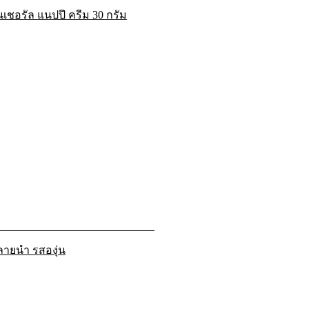
เชอรัล แนปปี้ ครีม 30 กรัม
ลายน้ำ รสองุ่น