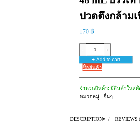
48 mL บรรเท
ปวดตึงกล้ามเน
170
฿
Ammeltz
Yoko
Yoko
Add to cart
GOLD
48
ซื้อสินค้า
mL
บรรเทา
ปวด
จำนวนสินค้า:
มีสินค้าในสต
ตึง
หมวดหมู่:
อื่นๆ
กล้าม
เนื้อ
quantity
DESCRIPTION
REVIEWS (