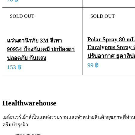
ADD TO CART
QUI
ADD TO CART
QUICK VIEW
SOLD OUT
SOLD OUT
Polar Spray 80 m
แว่นตานิรภัย 3M สีเทา
Eucalyptus Spray ส
90954 ป้องกันเคมี ปกป้องตา
ปรับอากาศ ยูคาลิป
ปลอดภัย กันแสง
99
฿
153
฿
READ MORE
QUICK
READ MORE
QUICK VIEW
Healthwarehouse
เฮล์ธแวร์เฮ้าส์เป็นแหล่งรวบรวมและจำหน่ายสินค้าสุขภาพที่ท่า
ครีมบำรุงผิว