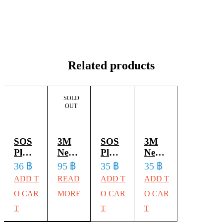
Related products
SOLD
OUT
SOS
3M
SOS
3M
Plus
Nexcare
Plus
Nexcare
Coban
T3
Micropore
S3 เอ
36
฿
95
฿
35
฿
35
฿
1/2
3 นิ้ว
2แผ่น
ส
ADD T
READ
ADD T
ADD T
นิ้ว x
x 5
/
โอเอส
O CAR
MORE
O CAR
O CAR
10
หลา
1กล่อง
พลัส
T
T
T
หลา
สีน้ำเงิน
เอส