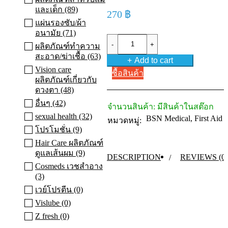
และเด็ก (89)
270
฿
แผ่นรองซับ/ผ้า
อนามัย (71)
Easifix
ผลิตภัณฑ์ทําความ
Cohesive
(
สะอาด/ฆ่าเชื้อ (63)
Add to cart
6
Vision care
cm
ซื้อสินค้า
x
ผลิตภัณฑ์เกี่ยวกับ
4
ดวงตา (48)
m
อื่นๆ (42)
)
จำนวนสินค้า:
มีสินค้าในสต๊อก
ผ้า
sexual health (32)
BSN Medical
,
First Aid
หมวดหมู่:
พัน
โปรโมชั่น (9)
แผล
Hair Care ผลิตภัณฑ์
ยืดหยุ่น
ดูแลเส้นผม (9)
DESCRIPTION
REVIEWS (0)
ชนิด
Cosmeds เวชสําอาง
ยึด
(3)
ติด
เวย์โปรตีน (0)
ใน
Vislube (0)
ตัว
เทป
Z fresh (0)
พัน