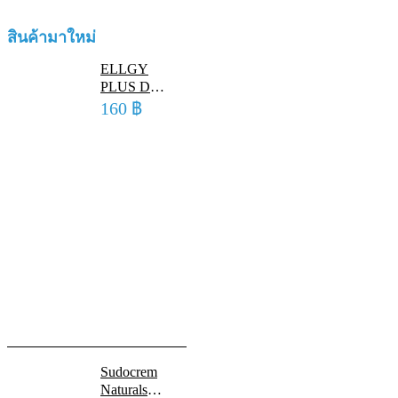
ยืดหยุ่น
ได้
สินค้ามาใหม่
3ม้วน
ELLGY
quantity
PLUS D
FACTOR 50
160
฿
G แอลจี้ พลัส
ดี แฟตเตอร์
50 กรัม มอยซ์
เจอร์ไรเซอร์
สูตรเข้มข้น
สำหรับผิวเท้า
Sudocrem
Naturals