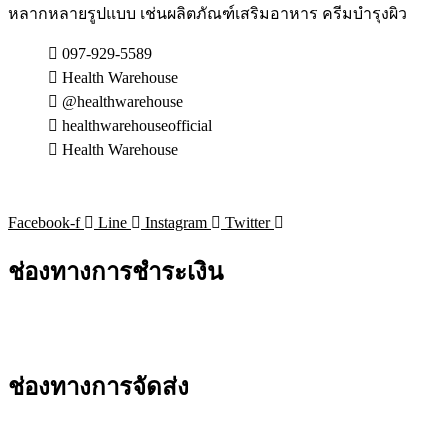
หลากหลายรูปแบบ เช่นผลิตภัณฑ์เสริมอาหาร ครีมบำรุงผิว
ปิด
กล้าม
10
แผล
เนื้อ สี
ซม.
097-929-5589
กัน
น้ำตาล
พลาส
Health Warehouse
น้ำ
@healthwarehouse
เตอร์
healthwarehouseofficial
พร้อม
ยา
Health Warehouse
แผ่น
พลาส
ดูด
เตอร์
ซับ
กัน
Facebook-f
Line
Instagram
Twitter
ขนาด
น้ำ
ช่องทางการชำระเงิน
6 x 7
ซม.
พลาส
เตอร์
ช่องทางการจัดส่ง
ยา
พลาส
เตอร์