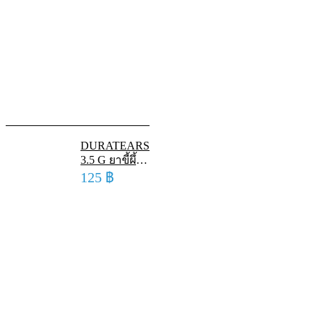
DURATEARS
3.5 G ยาขี้ผึ้ง
ทาตาชนิด
125
฿
หล่อลื่น ดูรา
เทียร์ส