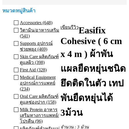
หมวดหมู่สินค้า
Accessories (648)
เขียนรีวิว
Easifix
วิตามิน/อาหารเสริม
(541)
Cohesive ( 6 cm
Supports อุปกรณ์
ช่วยพยุง (469)
x 4 m ) ผ้าพัน
Skin Care ผลิตภัณฑ์
ดูแลผิว (398)
แผลยืดหยุ่นชนิด
First Aid (328)
Medical Equipment
ยึดติดในตัว เทป
อุปกรณ์การแพทย์
(234)
พันยืดหยุ่นได้
Oral Care ผลิตภัณฑ์
ดูแลช่องปาก (158)
Milk Protein อาหาร
3ม้วน
เสริมทางการแพทย์/
โปรตีน (96)
จำนวน : 3 ม้วน
ผลิตภัณฑ์สำหรับแม่