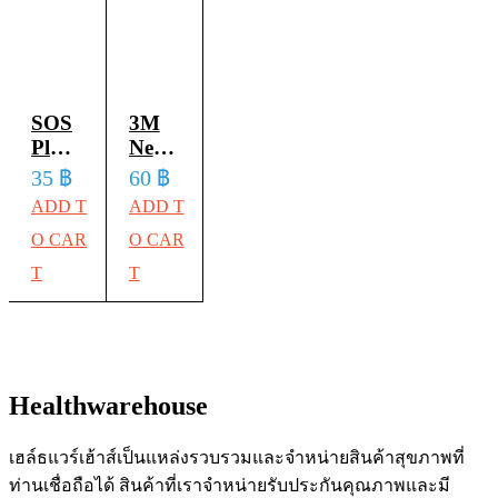
เอส
3เอ็ม
เทป
โอเอส
ผ้าก๊อ
เน็กซ์
พัน
พลัส
ซ ปิด
แคร์
ยืดหยุ่น
ที3
แผล
ไมโคร
ได้
พลาส
SOS
3M
6 x
พอร์
เทป
เตอร์
Plus
Nexcare
10
เทป
T2
Coban
35
฿
60
฿
ซม.
พัน
ใส
3แผ่น
1 นิ้ว
แต่ง
ADD T
ADD T
4แผ่น
กระชับ
ปิด
/
x 5
แผล
/
O CAR
O CAR
กล้าม
แผล
1กล่อง
หลา
1กล่อง
ชนิด
T
T
เนื้อ
กัน
เอส
เทป
เยื่อ
น้ำ
โอเอส
พัน
กระดาษ
พร้อม
พลัส
ยืดหยุ่น
แผ่น
ที2
ได้
Healthwarehouse
ดูด
พลาส
เทป
ซับ
เตอร์
พัน
เฮล์ธแวร์เฮ้าส์เป็นแหล่งรวบรวมและจำหน่ายสินค้าสุขภาพที่
ขนาด
ใส
กระชับ
ท่านเชื่อถือได้ สินค้าที่เราจำหน่ายรับประกันคุณภาพและมี
6 x