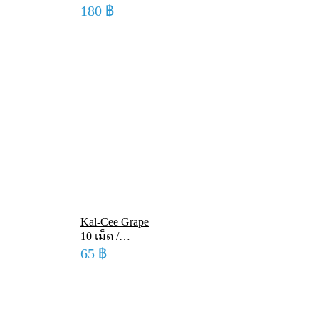
Nappy Cream
180
฿
30 G ซูโดเค
รม เนเชอรัล
แนปปี้ ครีม 30
กรัม
Kal-Cee Grape
10 เม็ด /
หลอด
65
฿
แคลเซียม เม็ด
ฟู่ละลายน้ำ
รสองุ่น