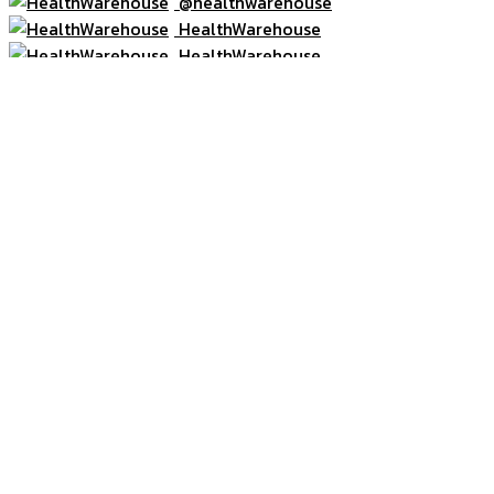
@healthwarehouse
HealthWarehouse
HealthWarehouse
หน้าแรก
โปรโมชั่น
สินค้า
วิตามิน/อาหารเสริม
Skin Care ผลิตภัณฑ์ดูแลผิว
Milk Protein อาหารเสริมทางการแพทย์/
โปรตีน
Medical Equipment อุปกรณ์การแพทย์
Accessories
อื่นๆ
สมาชิก
ข่าวสาร
เกี่ยวกับเรา
ติดต่อเรา