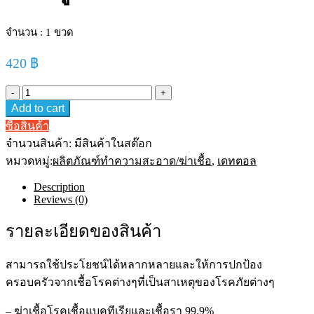
จำนวน : 1 ขวด
420
฿
Dettol
500
Add to cart
mL
Antiseptic
ซื้อสินค้า
เดท
จำนวนสินค้า:
มีสินค้าในสต๊อก
ตอล
หมวดหมู่:
ผลิตภัณฑ์ทําความสะอาด/ฆ่าเชื้อ
,
เดทตอล
น้ำยา
ฆ่า
Description
Reviews (0)
เชื้อ
โรค
รายละเอียดของสินค้า
ไฮ
ยีน
มัลติ-
สามารถใช้ประโยชน์ได้หลากหลายและให้การปกป้อง
ยูส
ครอบครัวจากเชื้อโรคต่างๆที่เป็นสาเหตุของโรคภัยต่างๆ
ดิ
สอินแฟค
– ฆ่าเชื้อโรคเชื้อแบคทีเรียและเชื้อรา 99.9%