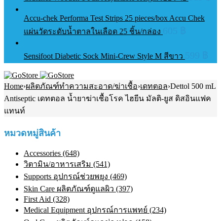
Accu-chek Performa Test Strips 25 pieces/box Accu Chek
605
฿
แผ่นวัดระดับน้ำตาลในเลือด 25 ชิ้น/กล่อง
599
฿
Sensifoot Diabetic Sock Mini-Crew Style M สีขาว
Home
›
ผลิตภัณฑ์ทําความสะอาด/ฆ่าเชื้อ
›
เดทตอล
›
Dettol 500 mL
Antiseptic เดทตอล น้ำยาฆ่าเชื้อโรค ไฮยีน มัลติ-ยูส ดิสอินแฟค
แทนท์
หมวดหมู่สินค้า
Accessories (648)
วิตามิน/อาหารเสริม (541)
Supports อุปกรณ์ช่วยพยุง (469)
Skin Care ผลิตภัณฑ์ดูแลผิว (397)
First Aid (328)
Medical Equipment อุปกรณ์การแพทย์ (234)