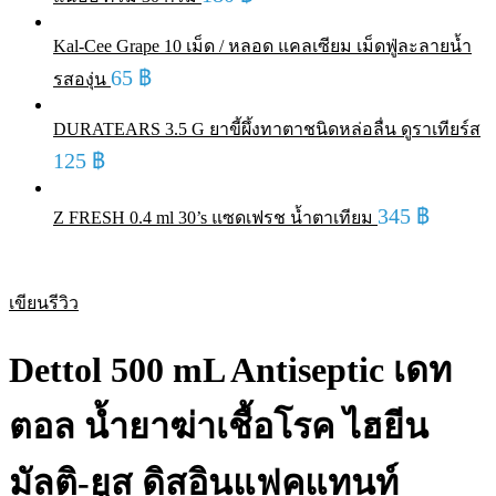
Kal-Cee Grape 10 เม็ด / หลอด แคลเซียม เม็ดฟู่ละลายน้ำ
65
฿
รสองุ่น
DURATEARS 3.5 G ยาขี้ผึ้งทาตาชนิดหล่อลื่น ดูราเทียร์ส
125
฿
345
฿
Z FRESH 0.4 ml 30’s แซดเฟรช น้ำตาเทียม
เขียนรีวิว
Dettol 500 mL Antiseptic เดท
ตอล น้ำยาฆ่าเชื้อโรค ไฮยีน
มัลติ-ยูส ดิสอินแฟคแทนท์