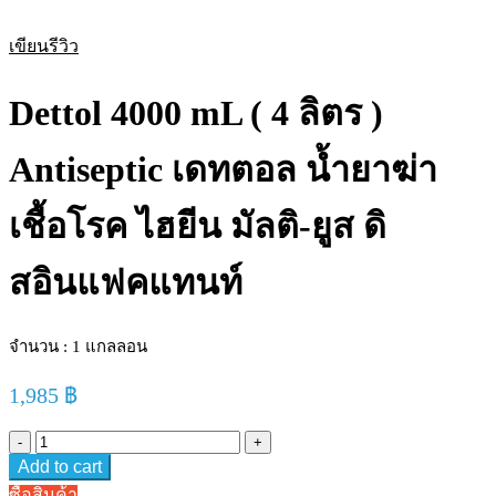
เขียนรีวิว
Dettol 4000 mL ( 4 ลิตร )
Antiseptic เดทตอล น้ำยาฆ่า
เชื้อโรค ไฮยีน มัลติ-ยูส ดิ
สอินแฟคแทนท์
จำนวน : 1 แกลลอน
1,985
฿
Dettol
4000
Add to cart
mL
(
ซื้อสินค้า