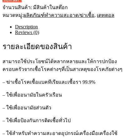
4
จำนวนสินค้า:
มีสินค้าในสต๊อก
ลิตร
หมวดหมู่:
ผลิตภัณฑ์ทําความสะอาด/ฆ่าเชื้อ
,
เดทตอล
)
Antiseptic
Description
เดท
Reviews (0)
ตอล
น้ำยา
รายละเอียดของสินค้า
ฆ่า
เชื้อ
สามารถใช้ประโยชน์ได้หลากหลายและให้การปกป้อง
โรค
ไฮ
ครอบครัวจากเชื้อโรคต่างๆที่เป็นสาเหตุของโรคภัยต่างๆ
ยีน
– ฆ่าเชื้อโรคเชื้อแบคทีเรียและเชื้อรา 99.9%
มัลติ-
ยูส
– ใช้เพื่ออนามัยในครัวเรือน
ดิ
สอินแฟค
– ใช้เพื่ออนามัยส่วนตัว
แทน
ท์
– ใช้เพื่อป้องกันการติดเชื้อทั่วไป
quantity
– ใช้สำหรับทำความสะอาดอุปกรณ์เครื่องมือเครื่องใช้