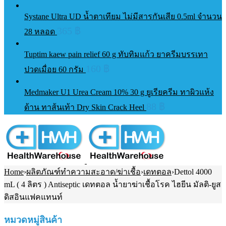
Systane Ultra UD น้ำตาเทียม ไม่มีสารกันเสีย 0.5ml จำนวน
365
฿
28 หลอด
Tuptim kaew pain relief 60 g ทับทิมแก้ว ยาครีมบรรเทา
160
฿
ปวดเมื่อย 60 กรัม
Medmaker U1 Urea Cream 10% 30 g ยูเรียครีม ทาผิวแห้ง
88
฿
ด้าน ทาส้นเท้า Dry Skin Crack Heel
Home
›
ผลิตภัณฑ์ทําความสะอาด/ฆ่าเชื้อ
›
เดทตอล
›
Dettol 4000
mL ( 4 ลิตร ) Antiseptic เดทตอล น้ำยาฆ่าเชื้อโรค ไฮยีน มัลติ-ยูส
ดิสอินแฟคแทนท์
หมวดหมู่สินค้า