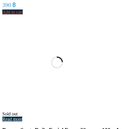
390
฿
Add to cart
Sold out
Read more