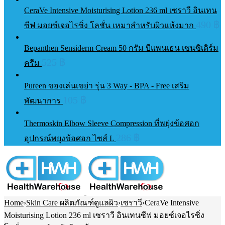
CeraVe Intensive Moisturising Lotion 236 ml เซราวี อินเทน
490
฿
ซีฟ มอยซ์เจอไรซิ่ง โลชั่น เหมาสำหรับผิวแห้งมาก
Bepanthen Sensiderm Cream 50 กรัม บีแพนเธน เซนซิเดิร์ม
525
฿
ครีม
Pureen ของเล่นเขย่า รุ่น 3 Way - BPA - Free เสริม
105
฿
พัฒนาการ
Thermoskin Elbow Sleeve Compression ที่พยุ่งข้อศอก
286
฿
อุปกรณ์พยุงข้อศอก ไซส์ L
Home
›
Skin Care ผลิตภัณฑ์ดูแลผิว
›
เซราวี
›
CeraVe Intensive
Moisturising Lotion 236 ml เซราวี อินเทนซีฟ มอยซ์เจอไรซิ่ง