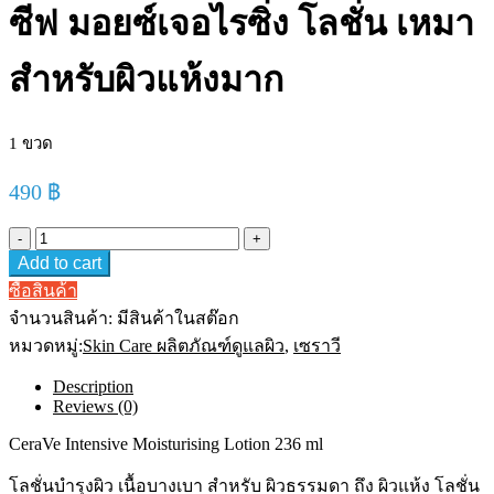
ซีฟ มอยซ์เจอไรซิ่ง โลชั่น เหมา
สำหรับผิวแห้งมาก
1 ขวด
490
฿
CeraVe
Intensive
Add to cart
Moisturising
Lotion
ซื้อสินค้า
236
จำนวนสินค้า:
มีสินค้าในสต๊อก
ml
หมวดหมู่:
เซรา
Skin Care ผลิตภัณฑ์ดูแลผิว
,
เซราวี
วี
Description
อิน
Reviews (0)
เทน
ซีฟ
CeraVe Intensive Moisturising Lotion 236 ml
มอยซ์
โลชั่นบำรุงผิว เนื้อบางเบา สำหรับ ผิวธรรมดา ถึง ผิวแห้ง โลชั่น
เจอ