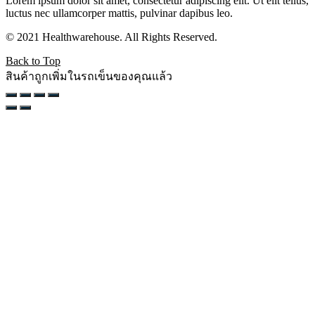
Lorem ipsum dolor sit amet, consectetur adipiscing elit. Ut elit tellus,
luctus nec ullamcorper mattis, pulvinar dapibus leo.
© 2021 Healthwarehouse. All Rights Reserved.
Back to Top
สินค้าถูกเพิ่มในรถเข็นของคุณแล้ว