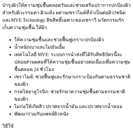
บำรุงผิวให้ความชุ่มชื้นตลอดวันและช่วยเสริมปราการปกป้องผิว
ไร
ซิ่ง
สำหรับผิวะรรมดา-ผิวแห้ง ผสานเซราไมด์ที่จำเป็นต่อผิว3ชนิด
โลชั่น
และMVE Technology ลิขสิทธิ์เฉพาะของเซราวี นวัตกรรมกัก
เหมา
เก็บความชุ่มชื้น ให้ผิว
สำหรับ
ผิว
ให้ความชุ่มชื้นและช่วยฟื้นฟูเกราะปกป้องผิว
แห้ง
น้ำหนักเบาและไม่มันเยิ้ม
มาก
เทคโนโลยี MVE: ระบบการนำส่งที่ได้รับสิทธิบัตรนี้จะ
quantity
ปล่อยส่วนผสมที่ให้ความชุ่มชื้นอย่างต่อเนื่องเพื่อความชุ่ม
ชื้นตลอด 24 ชั่วโมง
เซราไมด์: ช่วยฟื้นฟูและรักษาเกราะป้องกันตามธรรมชาติ
ของผิว
กรดไฮยาลูโรนิก: ช่วยรักษาความชุ่มชื้นตามธรรมชาติ
ของผิว
ไม่ก่อให้เกิดสิว ปราศจากน้ำมัน และปราศจากน้ำหอม
พัฒนาร่วมกับแพทย์ผิวหนัง
วิธีใช้