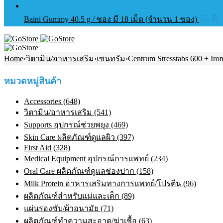
55
฿
Baini Gummy 40.5 g / ซอง มี 18 เม็ด (จำนวน 1 ซอง)
Home
›
วิตามิน/อาหารเสริม
›
เซนทรัม
›
Centrum Stresstabs 600 + Iro
หมวดหมู่สินค้า
Accessories (648)
วิตามิน/อาหารเสริม (541)
Supports อุปกรณ์ช่วยพยุง (469)
Skin Care ผลิตภัณฑ์ดูแลผิว (397)
First Aid (328)
Medical Equipment อุปกรณ์การแพทย์ (234)
Oral Care ผลิตภัณฑ์ดูแลช่องปาก (158)
Milk Protein อาหารเสริมทางการแพทย์/โปรตีน (96)
ผลิตภัณฑ์สำหรับแม่และเด็ก (89)
แผ่นรองซับ/ผ้าอนามัย (71)
ผลิตภัณฑ์ทําความสะอาด/ฆ่าเชื้อ (63)