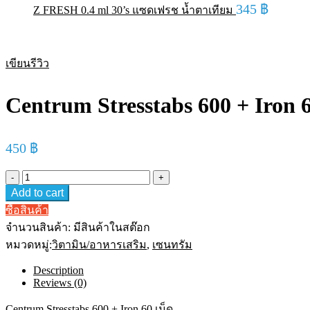
345
฿
Z FRESH 0.4 ml 30’s แซดเฟรช น้ำตาเทียม
เขียนรีวิว
Centrum Stresstabs 600 + Iron 6
450
฿
Centrum
Stresstabs
Add to cart
600
+
ซื้อสินค้า
Iron
จำนวนสินค้า:
มีสินค้าในสต๊อก
60
หมวดหมู่:
เม็ด
วิตามิน/อาหารเสริม
,
เซนทรัม
ส
Description
เต
Reviews (0)
ร็สแทปส์
มี
Centrum Stresstabs 600 + Iron 60 เม็ด