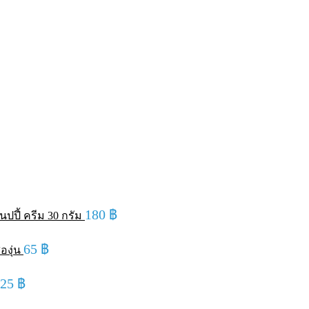
180
฿
ปปี้ ครีม 30 กรัม
65
฿
องุ่น
125
฿