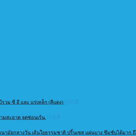
450
฿
บีรวม ซี อี และ แร่เหล็ก (สีแดง)
119
฿
ความสะอาด จุดซ่อนเร้น
าอนามัยกลางวัน เส้นใยธรรมชาติ ปริ้นเซส แผ่นบาง ซึมซับได้มาก ถึ