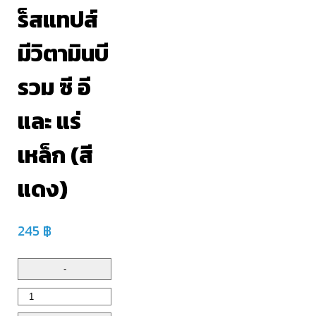
ร็สแทปส์
มีวิตามินบี
รวม ซี อี
และ แร่
เหล็ก (สี
แดง)
245
฿