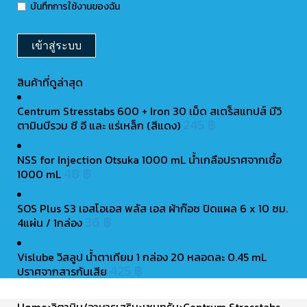
บันทึกการใช้งานของฉัน
สินค้าที่ดูล่าสุด
Centrum Stresstabs 600 + Iron 30 เม็ด สเตร็สแทปส์ มีวิ
245
฿
ตามินบีรวม ซี อี และ แร่เหล็ก (สีแดง)
NSS for Injection Otsuka 1000 mL น้ำเกลือปราศจากเชื้อ
48
฿
1000 mL
SOS Plus S3 เอสโอเอส พลัส เอส ผ้าก๊อซ ปิดแผล 6 x 10 ซม.
36
฿
4แผ่น / 1กล่อง
Vislube วิสลูป น้ำตาเทียม 1 กล่อง 20 หลอดละ 0.45 mL
425
฿
ปราศจากสารกันเสีย
Home
›
วิตามิน/อาหารเสริม
›
เซนทรัม
›
Centrum Stresstabs