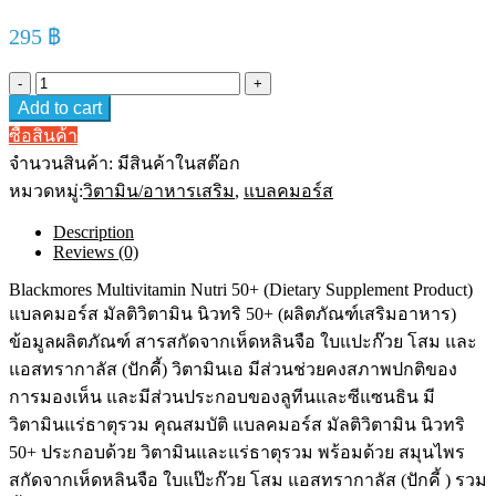
295
฿
Blackmores
Multivitamin
Add to cart
Nutri
50+
ซื้อสินค้า
30
จำนวนสินค้า:
มีสินค้าในสต๊อก
เม็ด
หมวดหมู่:
วิตามิน/อาหารเสริม
,
แบลคมอร์ส
แบ
ล
Description
คม
Reviews (0)
อร์ส
Blackmores Multivitamin Nutri 50+ (Dietary Supplement Product)
มัลติ
แบลคมอร์ส มัลติวิตามิน นิวทริ 50+ (ผลิตภัณฑ์เสริมอาหาร)
วิตามิน
ข้อมูลผลิตภัณฑ์ สารสกัดจากเห็ดหลินจือ ใบแปะก๊วย โสม และ
นิ
วทริ
แอสทรากาลัส (ปักคี้) วิตามินเอ มีส่วนช่วยคงสภาพปกติของ
50+
การมองเห็น และมีส่วนประกอบของลูทีนและซีแซนธิน มี
30
วิตามินแร่ธาตุรวม คุณสมบัติ แบลคมอร์ส มัลติวิตามิน นิวทริ
เม็ด
quantity
50+ ประกอบด้วย วิตามินและแร่ธาตุรวม พร้อมด้วย สมุนไพร
สกัดจากเห็ดหลินจือ ใบแป๊ะก๊วย โสม แอสทรากาลัส (ปักคี้ ) รวม