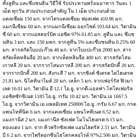
ทั้งลูทีน และซีแซนธิน วิธีใช้ รับประทานพร้อมอาหาร วันละ 1
เม็ด ทุกวัน ส่วนประกอบสำคัญ ใน 1 เม็ด ประกอบด้วย
แคลเซียม 150 มก. จากไตรแคลเซียม ฟอสเฟต 410.96 มก.
แมกนีเซียม 60 มก. จากแมกนีเซียม ออกไซด์ 103.64 มก. วิตามิน
ซี 60 มก. จากแอสคอร์บิค แอซิด 97% 61.85 มก. ลูทีน และ ซีแซ
นทิน 3 มก. และ 150 มคก. จากลูทีน 5% และซีแซนทิน 0.25% 60
มก. สารสกัดใบแปะก๊วย 40 มก. จากใบแปะก๊วย 2000 มก. สาร
สกัดเห็ดหลินจือ 20 มก. จากเห็ดหลินจือ 400 มก. สารสกัดโสม
เกาหลี 20 มก. จากรากโสมเกาหลี 200 มก. สารสกัดปักคี้ 20 มก.
จากรากปักคี้ 200 มก. สังกะสี 7 มก. จากซิงค์ ซิเตรต ไดไฮเดรต
21.81 มก. นิโคทินาไมด์ 20 มก. เหล็ก 5 มก. จากเฟอร์รัส ฟิวมา
เลต 16.01 มก. วิตามิน อี 12.1 ไอ.ยู. จากดี-แอลฟา-โทโคเฟอริล
แอซิดซักซิเนต 1185 ไอ.ยู. /กรัม 10.42 มก. วิตามิน เอ 1667.5
ไอ.ยู. จากวิตามิน เอ แพลมิเทต 250000 ไอ.ยู. /กรัม 6.67 มก. กรด
แพนโททีนิค 6 มก. จากแคลเซียม แพนโททีเนต 6.52 มก.
แมงกานีส 2 มก. แมงกานีส ซัลเฟต โมโนไฮเดรต 6.15 มก.
ทองแดง 1 มก. จาก คิวพริกซัลเฟต แอนไฮดรัส 2.51 มก. วิตามิน
บี 6 2 มก. จากไพริดอกซีนไฮโดรคลอไรด์ 97%2.506 มก. วิตามิน