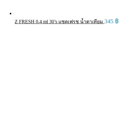
345
฿
Z FRESH 0.4 ml 30’s แซดเฟรช น้ำตาเทียม