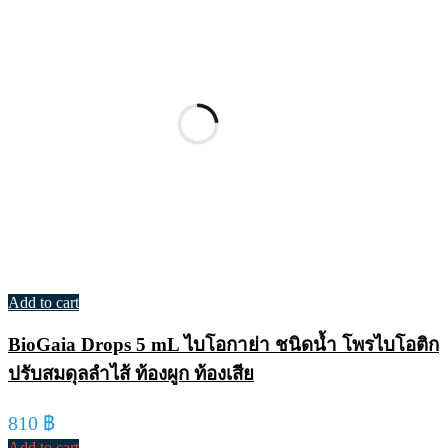
Add to cart
BioGaia Drops 5 mL ไบโอกาย่า ชนิดน้ำ โพรไบโอติก
ปรับสมดุลลำไส้ ท้องผูก ท้องเสีย
810
฿
Add to cart