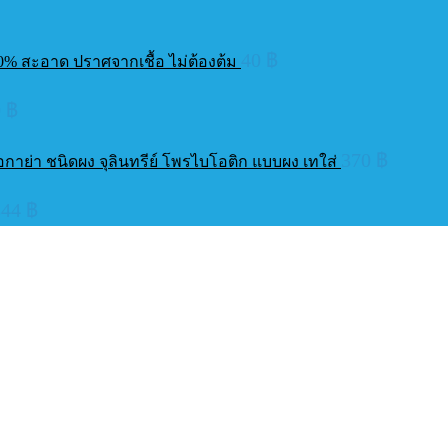
40
฿
00% สะอาด ปราศจากเชื้อ ไม่ต้องต้ม
0
฿
370
฿
อกาย่า ชนิดผง จุลินทรีย์ โพรไบโอติก แบบผง เทใส่
344
฿