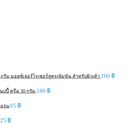
160
฿
รัม มอยซ์เจอร์ไรเซอร์สูตรเข้มข้น สำหรับผิวเท้า
180
฿
ปปี้ ครีม 30 กรัม
65
฿
องุ่น
125
฿