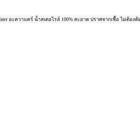
Water อะควาแคร์ น้ำสเตอไรล์ 100% สะอาด ปราศจากเชื้อ ไม่ต้องต้