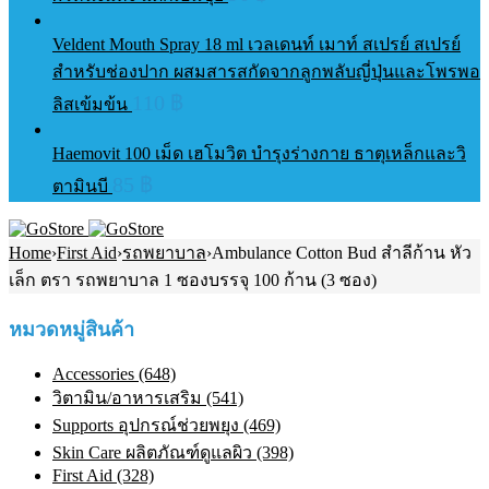
Veldent Mouth Spray 18 ml เวลเดนท์ เมาท์ สเปรย์ สเปรย์
สำหรับช่องปาก ผสมสารสกัดจากลูกพลับญี่ปุ่นและโพรพอ
110
฿
ลิสเข้มข้น
Haemovit 100 เม็ด เฮโมวิต บำรุงร่างกาย ธาตุเหล็กและวิ
85
฿
ตามินบี
Home
›
First Aid
›
รถพยาบาล
›
Ambulance Cotton Bud สำลีก้าน หัว
เล็ก ตรา รถพยาบาล 1 ซองบรรจุ 100 ก้าน (3 ซอง)
หมวดหมู่สินค้า
Accessories (648)
วิตามิน/อาหารเสริม (541)
Supports อุปกรณ์ช่วยพยุง (469)
Skin Care ผลิตภัณฑ์ดูแลผิว (398)
First Aid (328)