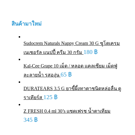
สินค้ามาใหม่
Sudocrem Naturals Nappy Cream 30 G ซูโดเครม
180
฿
เนเชอรัล แนปปี้ ครีม 30 กรัม
Kal-Cee Grape 10 เม็ด / หลอด แคลเซียม เม็ดฟู่
65
฿
ละลายน้ำ รสองุ่น
DURATEARS 3.5 G ยาขี้ผึ้งทาตาชนิดหล่อลื่น ดู
125
฿
ราเทียร์ส
Z FRESH 0.4 ml 30’s แซดเฟรช น้ำตาเทียม
345
฿