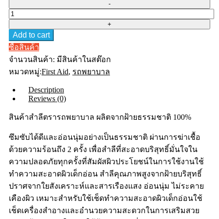
Ambulance
สำลี
ก้อน
Add to cart
25
ซื้อสินค้า
g
กระป๋อง
จำนวนสินค้า:
มีสินค้าในสต๊อก
ตรา
หมวดหมู่:
First Aid
,
รถพยาบาล
รถ
Description
พยาบาล
Reviews (0)
(3
กระป๋อง)
สินค้าสำลีตรารถพยาบาล ผลิตจากฝ้ายธรรมชาติ 100%
quantity
ซึมซับได้ดีและอ่อนนุ่มอย่างเป็นธรรมชาติ ผ่านการฆ่าเชื้อ
ด้วยความร้อนถึง 2 ครั้ง เพื่อสำลีที่สะอาดบริสุทธิ์มั่นใจใน
ความปลอดภัยทุกครั้งที่สัมผัสผิวประโยชน์ในการใช้งานใช้
ทำความสะอาดผิวเด็กอ่อน สำลีคุณภาพสูงจากฝ้ายบริสุทธิ์
ปราศจากใยสังเคราะห์และสารเรืองแสง อ่อนนุ่ม ไม่ระคาย
เคืองผิว เหมาะสำหรับใช้เช็ดทำความสะอาดผิวเด็กอ่อนใช้
เช็ดเครื่องสำอางและอำนวยความสะดวกในการเสริมสวย