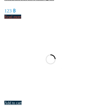
123
฿
Read more
Add to cart