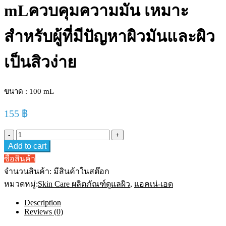
mLควบคุมความมัน เหมาะ
สำหรับผู้ที่มีปัญหาผิวมันและผิว
เป็นสิวง่าย
ขนาด : 100 mL
155
฿
Acne
Aid
Add to cart
Liquid
Cleanser
ซื้อสินค้า
แอ
จำนวนสินค้า:
มีสินค้าในสต๊อก
คเน่-
หมวดหมู่:
Skin Care ผลิตภัณฑ์ดูแลผิว
,
แอคเน่-เอด
เอด
ลิควิด
Description
Reviews (0)
คลี
น