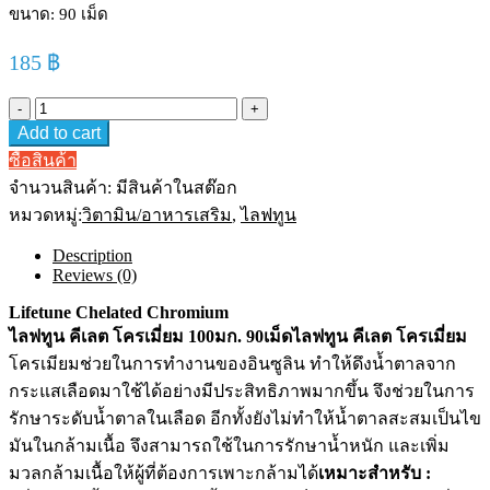
ขนาด: 90 เม็ด
185
฿
Lifetune
Chelated
Add to cart
Chromium
100
ซื้อสินค้า
mg
จำนวนสินค้า:
มีสินค้าในสต๊อก
(90เม็ด)
หมวดหมู่:
วิตามิน/อาหารเสริม
,
ไลฟทูน
quantity
Description
Reviews (0)
Lifetune Chelated Chromium
ไลฟทูน คีเลต โครเมี่ยม 100มก. 90เม็ด
ไลฟทูน คีเลต โครเมี่ยม
โครเมียมช่วยในการทำงานของอินซูลิน ทำให้ดึงน้ำตาลจาก
กระแสเลือดมาใช้ได้อย่างมีประสิทธิภาพมากขึ้น จึงช่วยในการ
รักษาระดับน้ำตาลในเลือด อีกทั้งยังไม่ทำให้น้ำตาลสะสมเป็นไข
มันในกล้ามเนื้อ จึงสามารถใช้ในการรักษาน้ำหนัก และเพิ่ม
มวลกล้ามเนื้อให้ผู้ที่ต้องการเพาะกล้ามได้
เหมาะสำหรับ :