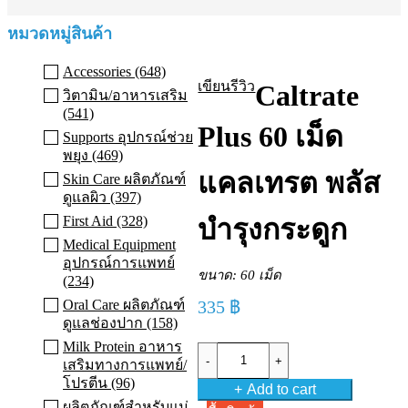
หมวดหมู่สินค้า
Accessories (648)
เขียนรีวิว
Caltrate
วิตามิน/อาหารเสริม
(541)
Plus 60 เม็ด
Supports อุปกรณ์ช่วย
พยุง (469)
แคลเทรต พลัส
Skin Care ผลิตภัณฑ์
ดูแลผิว (397)
First Aid (328)
บำรุงกระดูก
Medical Equipment
อุปกรณ์การแพทย์
ขนาด: 60 เม็ด
(234)
Oral Care ผลิตภัณฑ์
335
฿
ดูแลช่องปาก (158)
Milk Protein อาหาร
Caltrate
เสริมทางการแพทย์/
Plus
60
โปรตีน (96)
Add to cart
เม็ด
ผลิตภัณฑ์สำหรับแม่