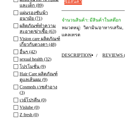
ซื้อสินค้า
แคล
และเด็ก (89)
เทรต
แผ่นรองซับ/ผ้า
พลัส
อนามัย (71)
จำนวนสินค้า:
มีสินค้าในสต๊อก
บำรุง
ผลิตภัณฑ์ทําความ
หมวดหมู่:
วิตามิน/อาหารเสริม
,
กระดูก
สะอาด/ฆ่าเชื้อ (63)
quantity
แคลเทรต
Vision care ผลิตภัณฑ์
เกี่ยวกับดวงตา (48)
อื่นๆ (42)
DESCRIPTION
REVIEWS (0
sexual health (32)
โปรโมชั่น (9)
Hair Care ผลิตภัณฑ์
ดูแลเส้นผม (9)
Cosmeds เวชสําอาง
(3)
เวย์โปรตีน (0)
Vislube (0)
Z fresh (0)