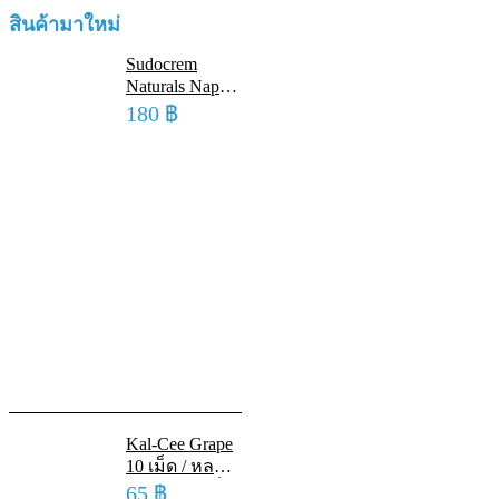
สินค้ามาใหม่
Sudocrem
Naturals Nappy
Cream 30 G ซู
180
฿
โดเครม เนเชอ
รัล แนปปี้ ครีม
30 กรัม
Kal-Cee Grape
10 เม็ด / หลอด
แคลเซียม เม็ด
65
฿