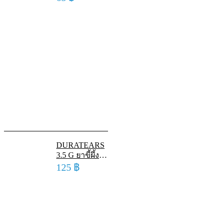
ฟู่ละลายน้ำ รส
องุ่น
DURATEARS
3.5 G ยาขี้ผึ้ง
ทาตาชนิดหล่อ
125
฿
ลื่น ดูราเทียร์ส