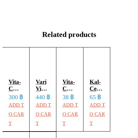
Related products
Vita-
Vari
Vita-
Kal-
C
Vina
C
Cee
Vitamin
30
Vitamin
Orange
300
฿
440
฿
38
฿
65
฿
C 25
Capsules
C 25
10
ADD T
ADD T
ADD T
ADD T
mg
mg
วาริ
เม็ด /
O CAR
O CAR
O CAR
O CAR
รสสต
รสสต
วีน่า
หลอด
T
T
T
T
รอว์
รอว์
ผลิตภัณฑ์
แคลเซียม
เบอร์
เบอร์
บำรุง
ผสม