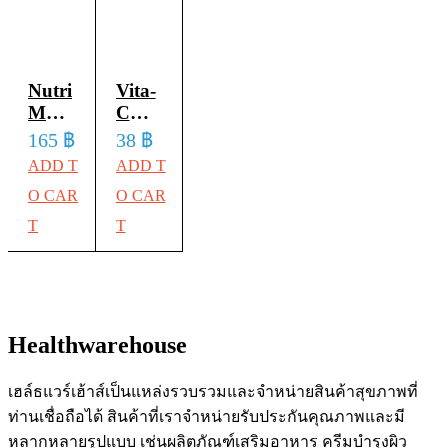
รี
รี
ดวงตา
วิตามิน
(จำนวน
(จำนวน
บำรุง
ดี
5
1กล่อง
สายตา
วิตามิน
Nutri
Vita-
ซอง)
=
ซี
Master
C
(30
50ซอง)
Oil
Vitamin
165
฿
38
฿
และวิ
เม็ด/
(30
Mix
C 25
ADD T
ADD T
ตามิ
เม็ด/
ซอง)
30
mg
O CAR
O CAR
นบี6
แคปซูล
รสส้ม
ซอง)
T
T
เม็ดฟู่
นูทรี
(จำนวน
ละลาย
5
มาสเตอร์
ซอง)
น้ำ
ออย
(30
รสส้ม
มิกซ์
เม็ด/
Healthwarehouse
น้ำมัน
ซอง)
6
เฮล์ธแวร์เฮ้าส์เป็นแหล่งรวบรวมและจำหน่ายสินค้าสุขภาพที่
สหาย
ท่านเชื่อถือได้ สินค้าที่เราจำหน่ายรับประกันคุณภาพและมี
หลากหลายรูปแบบ เช่นผลิตภัณฑ์เสริมอาหาร ครีมบำรุงผิว