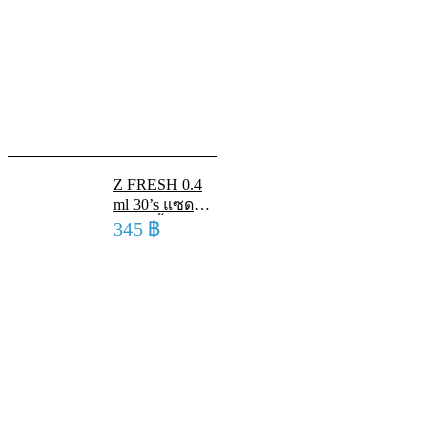
Z FRESH 0.4
ml 30’s แซด
เฟรช น้ำตา
345
฿
เทียม